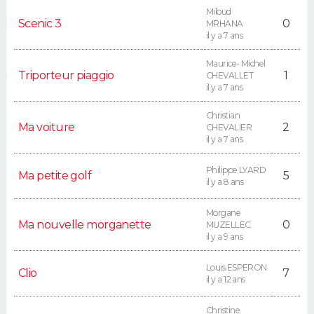
FORUM
Miloud
Scenic 3
0
MRHANA
il y a 7 ans
Lifestyle
Sport
Television
Cinema
Bricolage
Culture
Auto
Voyage
Maurice- Michel
Triporteur piaggio
1
CHEVALLET
il y a 7 ans
Christian
Ma voiture
2
CHEVALIER
il y a 7 ans
Philippe LYARD
Ma petite golf
5
il y a 8 ans
Morgane
Ma nouvelle morganette
0
MUZELLEC
il y a 9 ans
Louis ESPERON
Clio
7
il y a 12 ans
Christine