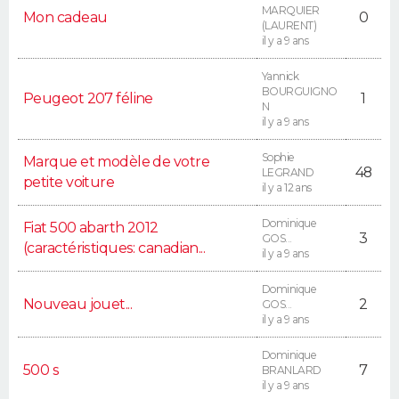
MARQUIER
Mon cadeau
0
(LAURENT)
il y a 9 ans
Yannick
BOURGUIGNO
Peugeot 207 féline
1
N
il y a 9 ans
Sophie
Marque et modèle de votre
48
LEGRAND
petite voiture
il y a 12 ans
Dominique
Fiat 500 abarth 2012
3
GOS...
(caractéristiques: canadian...
il y a 9 ans
Dominique
Nouveau jouet...
2
GOS...
il y a 9 ans
Dominique
500 s
7
BRANLARD
il y a 9 ans