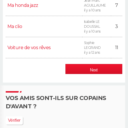
Jean Marc
Ma honda jazz
7
AGUILLAUME
il y a 10 ans
Isabelle LE
Ma clio
3
DOUSSAL
il y a 10 ans
Sophie
Voiture de vos rêves
11
LEGRAND
il y a 12 ans
Next
VOS AMIS SONT-ILS SUR COPAINS
D'AVANT ?
Vérifier