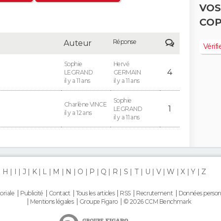
VOS
COP
Réponse
Auteur
Vérifi
Sophie
Hervé
4
LEGRAND
GERMAIN
il y a 11 ans
il y a 11 ans
Sophie
Charlène VINCE
1
LEGRAND
il y a 12 ans
il y a 11 ans
H
I
J
K
L
M
N
O
P
Q
R
S
T
U
V
W
X
Y
Z
oriale
Publicité
Contact
Tous les articles
RSS
Recrutement
Données person
Mentions légales
Groupe Figaro
© 2026 CCM Benchmark