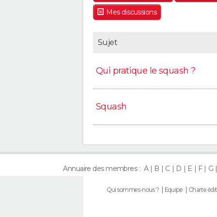
Mes discussions
Sujet
Qui pratique le squash ?
Squash
Annuaire des membres :
A
B
C
D
E
F
G
Qui sommes-nous ?
Equipe
Charte édit