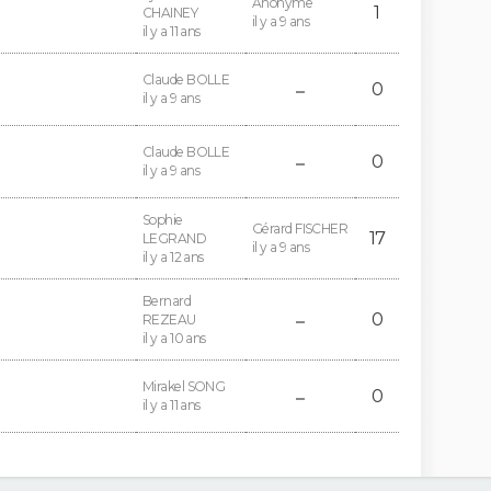
Anonyme
1
CHAINEY
il y a 9 ans
il y a 11 ans
-
Claude BOLLE
0
il y a 9 ans
-
Claude BOLLE
0
il y a 9 ans
Sophie
Gérard FISCHER
17
LEGRAND
il y a 9 ans
il y a 12 ans
Bernard
-
0
REZEAU
il y a 10 ans
-
Mirakel SONG
0
il y a 11 ans