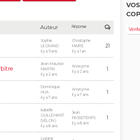
VOS
COP
Réponse
Auteur
Vérifi
Sophie
Christophe
21
LEGRAND
MAIRE
il y a 11 ans
il y a 1 an
Jean-Maurice
Anonyme
bitre
1
MARTIN
il y a 2 ans
il y a 2 ans
Dominique
Anonyme
1
HUA
il y a 7 ans
il y a 7 ans
Isabelle
Jean
GUILLEMANT
1
PASSETEMPS
(VÉLON )
il y a 8 ans
il y a 8 ans
Lysiane