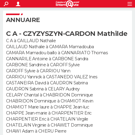
ACTUALITÉS
S'inscrire
Connexion
Rechercher
ANNUAIRE
Société
Education
Villes
Politique
Faits Divers
Monde
+
SPORT
C A - CZYZYSZYN-CARDON Mathilde
Football
Cyclisme
Forum
Coupe du monde 2026
Tennis
Rugby
CULTURE
C A à CAILLAUD Nathalie
CAILLAUD Nathalie à CAMARA Mamadouba
TNT
Cinéma
Musique
Programme TV
Streaming
Sorties cinéma
+
FINANCE
CAMARA Mamadou baillo à CANNARIATO Thomas
CANNARILE Antoine à CARBONE Sandra
Impôts
Immobilier
Banque
Crédit
Retraite
Epargne
Risques naturels par ville
Assurance
AUTO
CARBONE Sandrine à CAROFF Sylvie
CAROFF Sylvie à CARRIOU Yann
Réserver un essai
Berlines
Forum auto
Essais
Citadines
SUV
+
CARRIOU Yannick à CASTANEDO VALEZ Ines
HIGH-TECH
CASTANEIRA David à CAUDRON Sabrina
CAUDRON Sabrina à CELARY Audrey
Meilleur smartphone
Ordinateurs
Guide high-tech
Mobiles
Internet
Jeux vidéo
+
BRICOLAGE
CELARY Chantal à CHABRIDON Dominique
CHABRIDON Dominique à CHAMIOT Kevin
Aménagement intérieur
Cuisine
Jardinage
+
Forum
Extérieur
Salle de bains
Rangement
WEEK-END
CHAMIOT Marie laure à CHAPPE Jean-luc
CHAPPE Jean-marie à CHARPENTIER Eric
Escapades
Expositions
Week-end nature
Guides de France
Patrimoine
Musées
+
CHARPENTIER Eric à CHATELAIN Virgile
LIFESTYLE
CHATELAIN Virginie à CHAWET Dominique
CHAWI Adam à CHERU Pierre
Bien-être
Mode
+
Art de vivre
Loisirs
Modes de vie
SANTE