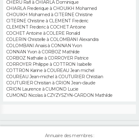
CHERU Rafi à CHIARLA Dominique
CHIARLA Frederique à CHOUIKH Mohamed
Guide de la santé
Médicaments
+
Alimentation
Maladies
Sommeil
CHOUIKH Mohamed à CITERNE Christine
VOYAGE
CITERNE Christine à CLEMENT Frederic
City break
Voyage de noces
Climat
Destinations
Voyage nature
Forum
+
CLEMENT Frederic à COCHET Antoine
PHOTO
COCHET Antoine à COLERE Ronald
COLERIN Christelle à COLOMBANI Alexandra
GUIDES D'ACHAT
COLOMBANI Anaiis à CONNAN Yvon
CONNAN Yvon à CORBOZ Mathilde
BONS PLANS
CORBOZ Nathalie à CORROYER Patrice
CORROYER Philippe à COTTRON Isabelle
COTTRON Karine à COUREAU Jean michel
CARTE DE VOEUX
COUREAU Jean-michel à COUTURIER Christian
COUTURIER Christian à CRION Jean-claude
Carte Bonne année
Carte Pâques
Carte de Noël
Carte Saint-Valentin
Carte d'anniversaire
DICTIONNAIRE
CRION Laurence à CUMOND Lucie
CUMOND Nicolas à CZYZYSZYN-CARDON Mathilde
Biographies
Expressions
Dictionnaire
Citations
Proverbes
PROGRAMME TV
COPAINS D'AVANT
Se connecter
Collèges
Universités
Service militaire
S'inscrire
Lycées
Primaires
Entreprises
Avis de recherche
AVIS DE DÉCÈS
Annuaire des membres :