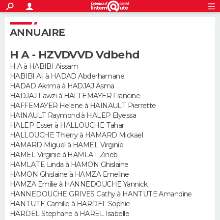
ACTUALITÉS
S'inscrire
Connexion
Rechercher
ANNUAIRE
Société
Education
Villes
Politique
Faits Divers
Monde
+
SPORT
H A - HZVDVVD Vdbehd
Football
Cyclisme
Forum
Coupe du monde 2026
Tennis
Rugby
CULTURE
H A à HABIBI Aissam
HABIBI Ali à HADAD Abderhamane
TNT
Cinéma
Musique
Programme TV
Streaming
Sorties cinéma
+
FINANCE
HADAD Akrima à HADJAJ Asma
HADJAJ Fawzi à HAFFEMAYER Francine
Impôts
Immobilier
Banque
Crédit
Retraite
Epargne
Risques naturels par ville
Assurance
AUTO
HAFFEMAYER Helene à HAINAULT Pierrette
HAINAULT Raymond à HALEP Elyessa
Réserver un essai
Berlines
Forum auto
Essais
Citadines
SUV
+
HALEP Esser à HALLOUCHE Tahar
HIGH-TECH
HALLOUCHE Thierry à HAMARD Mickael
HAMARD Miguel à HAMEL Virginie
Meilleur smartphone
Ordinateurs
Guide high-tech
Mobiles
Internet
Jeux vidéo
+
BRICOLAGE
HAMEL Virginie à HAMLAT Zineb
HAMLATE Linda à HAMON Ghislaine
Aménagement intérieur
Cuisine
Jardinage
+
Forum
Extérieur
Salle de bains
Rangement
WEEK-END
HAMON Ghislaine à HAMZA Emeline
HAMZA Emilie à HANNEDOUCHE Yannick
Escapades
Expositions
Week-end nature
Guides de France
Patrimoine
Musées
+
HANNEDOUCHE GRIVES Cathy à HANTUTE Amandine
LIFESTYLE
HANTUTE Camille à HARDEL Sophie
HARDEL Stephane à HAREL Isabelle
Bien-être
Mode
+
Art de vivre
Loisirs
Modes de vie
SANTE