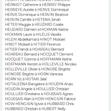
FORUM
HERNIOT Catherine à HERREY Philippe
HERREYE Aurelie à HERVE Dominique
Lifestyle
Sport
Television
Cinema
Bricolage
Culture
Auto
Voyage
HERVE Dominique à HERVIN Beatrice
HERVIN Camille à HETENA Jonah
HETER Maggie à HEUZARD Coralie
HEUZARD Damien à HICKMAN Karine
HICKMAN Laure à HILELIS Vassilia
HILEM Abdelkamal à HINOT Mickael
HINOT Mickael à HITIER Florence
HITIER Franck à HOAREAU Bernard
HOAREAU Bernard à HOCQUET Clement
HOCQUET Corinne à HOFFMANN Keline
HOFFMANN Kerstin à HOLLEVILLE Nicolas
HOLLEVILLE Olivier à HONORE Brigitte
HONORE Brigitte à HORN Vanessa
HORN Vic à HOTAKI Jalal
HOTALEENA Bangalore à HOUDIN Anais
HOUDIN Angele à HOULLIER Christian
HOULLIER Christiane à HOUSSAIS Agnes
HOUSSAIS Alain à HOW-HENG-SIN Fabrice
HOW-HENG-SIN Sylvie à HUBBARD Chris
HUBBARD Christian à HUBERT Nelly