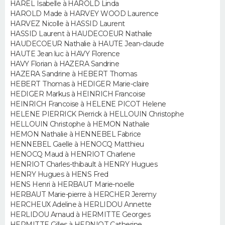
HAREL Isabelle à HAROLD Linda
HAROLD Made à HARVEY WOOD Laurence
Guide de la santé
Médicaments
+
Alimentation
Maladies
Sommeil
HARVEZ Nicolle à HASSID Laurent
VOYAGE
HASSID Laurent à HAUDECOEUR Nathalie
City break
Voyage de noces
Climat
Destinations
Voyage nature
Forum
+
HAUDECOEUR Nathalie à HAUTE Jean-claude
PHOTO
HAUTE Jean luc à HAVY Florence
HAVY Florian à HAZERA Sandrine
GUIDES D'ACHAT
HAZERA Sandrine à HEBERT Thomas
HEBERT Thomas à HEDIGER Marie-claire
BONS PLANS
HEDIGER Markus à HEINRICH Francoise
HEINRICH Francoise à HELENE PICOT Helene
HELENE PIERRICK Pierrick à HELLOUIN Christophe
CARTE DE VOEUX
HELLOUIN Christophe à HEMON Nathalie
HEMON Nathalie à HENNEBEL Fabrice
Carte Bonne année
Carte Pâques
Carte de Noël
Carte Saint-Valentin
Carte d'anniversaire
DICTIONNAIRE
HENNEBEL Gaelle à HENOCQ Matthieu
HENOCQ Maud à HENRIOT Charlene
Biographies
Expressions
Dictionnaire
Citations
Proverbes
PROGRAMME TV
HENRIOT Charles-thibault à HENRY Hugues
HENRY Hugues à HENS Fred
HENS Henri à HERBAUT Marie-noelle
COPAINS D'AVANT
HERBAUT Marie-pierre à HERCHER Jeremy
HERCHEUX Adeline à HERLIDOU Annette
Se connecter
Collèges
Universités
Service militaire
S'inscrire
Lycées
Primaires
Entreprises
Avis de recherche
AVIS DE DÉCÈS
HERLIDOU Arnaud à HERMITTE Georges
HERMITTE Gilles à HERNIOT Catherine