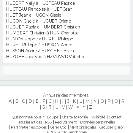
HUBERT Nelly à HUCTEAU Fabrice
HUCTEAU Francoise à HUET Jean
HUET Jean à HUGON Gisele
HUGON Gisele à HUGUET Orlane
HUGUET Paola à HUMBERT Christian
HUMBERT Christian à HUN Charlotte
HUN Christophe à HUREL Philippe
HUREL Philippe à HUSSON Andre
HUSSON Andre à HUYGHE Jessica
HUYGHE Jocelyne à HZVDVVD Vdbehd
Annuaire des membres :
A
B
C
D
E
F
G
H
I
J
K
L
M
N
O
P
Q
R
S
T
U
V
W
X
Y
Z
Qui sommes-nous ?
Equipe
Charte éditoriale
Publicité
Contact
Tous les articles
RSS
Recrutement
Données personnelles
Paramétrer les cookies
Gérer Utiq
Mentions légales
Groupe Figaro
© 2026 CCM Benchmark