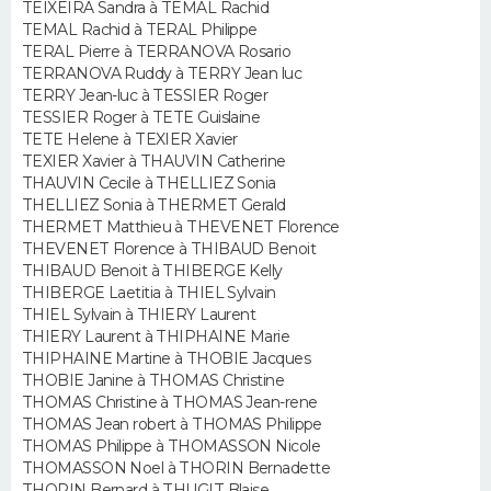
TEIXEIRA Sandra à TEMAL Rachid
TEMAL Rachid à TERAL Philippe
Guide de la santé
Médicaments
+
Alimentation
Maladies
Sommeil
TERAL Pierre à TERRANOVA Rosario
VOYAGE
TERRANOVA Ruddy à TERRY Jean luc
City break
Voyage de noces
Climat
Destinations
Voyage nature
Forum
+
TERRY Jean-luc à TESSIER Roger
PHOTO
TESSIER Roger à TETE Guislaine
TETE Helene à TEXIER Xavier
GUIDES D'ACHAT
TEXIER Xavier à THAUVIN Catherine
THAUVIN Cecile à THELLIEZ Sonia
BONS PLANS
THELLIEZ Sonia à THERMET Gerald
THERMET Matthieu à THEVENET Florence
THEVENET Florence à THIBAUD Benoit
CARTE DE VOEUX
THIBAUD Benoit à THIBERGE Kelly
THIBERGE Laetitia à THIEL Sylvain
Carte Bonne année
Carte Pâques
Carte de Noël
Carte Saint-Valentin
Carte d'anniversaire
DICTIONNAIRE
THIEL Sylvain à THIERY Laurent
THIERY Laurent à THIPHAINE Marie
Biographies
Expressions
Dictionnaire
Citations
Proverbes
PROGRAMME TV
THIPHAINE Martine à THOBIE Jacques
THOBIE Janine à THOMAS Christine
THOMAS Christine à THOMAS Jean-rene
COPAINS D'AVANT
THOMAS Jean robert à THOMAS Philippe
THOMAS Philippe à THOMASSON Nicole
Se connecter
Collèges
Universités
Service militaire
S'inscrire
Lycées
Primaires
Entreprises
Avis de recherche
AVIS DE DÉCÈS
THOMASSON Noel à THORIN Bernadette
THORIN Bernard à THUGIT Blaise