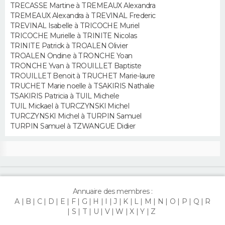
TRECASSE Martine à TREMEAUX Alexandra
TREMEAUX Alexandra à TREVINAL Frederic
TREVINAL Isabelle à TRICOCHE Muriel
TRICOCHE Murielle à TRINITE Nicolas
TRINITE Patrick à TROALEN Olivier
TROALEN Ondine à TRONCHE Yoan
TRONCHE Yvan à TROUILLET Baptiste
TROUILLET Benoit à TRUCHET Marie-laure
TRUCHET Marie noelle à TSAKIRIS Nathalie
TSAKIRIS Patricia à TUIL Michele
TUIL Mickael à TURCZYNSKI Michel
TURCZYNSKI Michel à TURPIN Samuel
TURPIN Samuel à TZWANGUE Didier
Annuaire des membres :
A
B
C
D
E
F
G
H
I
J
K
L
M
N
O
P
Q
R
S
T
U
V
W
X
Y
Z