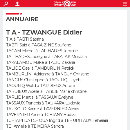
ACTUALITÉS
S'inscrire
Connexion
Rechercher
ANNUAIRE
Société
Education
Villes
Politique
Faits Divers
Monde
+
SPORT
T A - TZWANGUE Didier
Football
Cyclisme
Forum
Coupe du monde 2026
Tennis
Rugby
CULTURE
T A à TABTI Sabrina
TABTI Said à TAGAIZINE Soufiane
TNT
Cinéma
Musique
Programme TV
Streaming
Sorties cinéma
+
FINANCE
TAGAM Michel à TAILHADES Jerome
TAILHADES Jocelyne à TAKALAK Mustafa
Impôts
Immobilier
Banque
Crédit
Retraite
Epargne
Risques naturels par ville
Assurance
AUTO
TAKALAMOU Make à TALID Zakaria
TALIDE Gael à TAMBURLIN Patrick
Réserver un essai
Berlines
Forum auto
Essais
Citadines
SUV
+
TAMBURLINI Adrienne à TANGUY Christine
HIGH-TECH
TANGUY Christophe à TAOUFIQ Tayeb
TAOUFIQ Walid à TARDIEUX Aurore
Meilleur smartphone
Ordinateurs
Guide high-tech
Mobiles
Internet
Jeux vidéo
+
BRICOLAGE
TARDIEUX Axelle à TARLIE Marie christine
TARLIE Martial à TASSAUX Evelyne
Aménagement intérieur
Cuisine
Jardinage
+
Forum
Extérieur
Salle de bains
Rangement
WEEK-END
TASSAUX Francois à TAUKAPA Ludovia
TAUKOLO Karine à TAVERNIER Alexis
Escapades
Expositions
Week-end nature
Guides de France
Patrimoine
Musées
+
TAVERNIER Alice à TCHIANY Hadiza
LIFESTYLE
TCHIAPI DATCHOUA Ingrid à TEHURITAUA Teheiarii
TEI Amelie à TEIXEIRA Sandra
Bien-être
Mode
+
Art de vivre
Loisirs
Modes de vie
SANTE