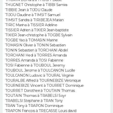
FORUM
THUGNET Christophe à TIBBI Samira
TIBBIE Jean à TIJOU Claude
Lifestyle
Sport
Television
Cinema
Bricolage
Culture
Auto
Voyage
TIJOU Claudine à TIMSIT Samuel
TIMSIT Sandra à TIRIBEJEA Marian
TIRIC Marina à TISSIER Adeline
TISSIER Adrien à TIXIER Jean-baptiste
TIXIER Jean-christophe à TOGBE Sylvain
TOGBE Yao à TOMASIN Marine
TOMASIN Olivier à TONIN Sebastien
TONIN Sebastien à TORCHANI Abdel
TORCHANI Hedi à TORRES Amanda
TORRES Amanda à TOSI Fabienne
TOSI Fabienne à TOUBOUL Jeremy
TOUBOUL Jerome à TOULCANON Lucille
TOULCANON Ludovic à TOURAL Virginie
TOURALBE Alfred à TOURNEBIZE Veronique
TOURNEBIZE Vincent à TOURRET Dominique
TOURRET Dorothee à TOUTAIN Thomas
TOUTAIN Thomas à TRABELSI Soyr
TRABELSI Stephane à TRAN Tony
TRAN Tony à TRAPON Dominique
TRAPON Francois à TRECASSE Louis david