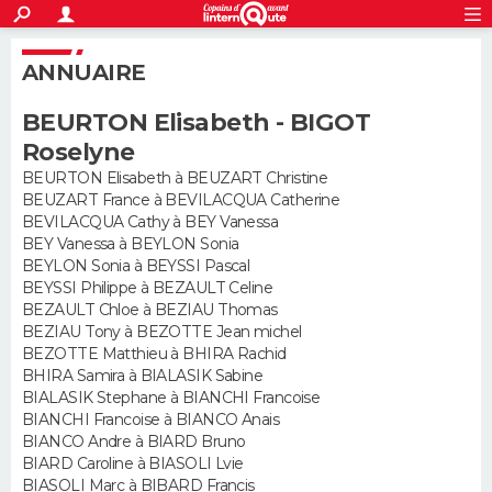
ACTUALITÉS
S'inscrire
Connexion
Rechercher
ANNUAIRE
Société
Education
Villes
Politique
Faits Divers
Monde
+
SPORT
BEURTON Elisabeth - BIGOT
Football
Cyclisme
Forum
Coupe du monde 2026
Tennis
Rugby
CULTURE
Roselyne
TNT
Cinéma
Musique
Programme TV
Streaming
Sorties cinéma
+
BEURTON Elisabeth à BEUZART Christine
FINANCE
BEUZART France à BEVILACQUA Catherine
BEVILACQUA Cathy à BEY Vanessa
Impôts
Immobilier
Banque
Crédit
Retraite
Epargne
Risques naturels par ville
Assurance
AUTO
BEY Vanessa à BEYLON Sonia
BEYLON Sonia à BEYSSI Pascal
Réserver un essai
Berlines
Forum auto
Essais
Citadines
SUV
+
HIGH-TECH
BEYSSI Philippe à BEZAULT Celine
BEZAULT Chloe à BEZIAU Thomas
Meilleur smartphone
Ordinateurs
Guide high-tech
Mobiles
Internet
Jeux vidéo
+
BEZIAU Tony à BEZOTTE Jean michel
BRICOLAGE
BEZOTTE Matthieu à BHIRA Rachid
BHIRA Samira à BIALASIK Sabine
Aménagement intérieur
Cuisine
Jardinage
+
Forum
Extérieur
Salle de bains
Rangement
WEEK-END
BIALASIK Stephane à BIANCHI Francoise
BIANCHI Francoise à BIANCO Anais
Escapades
Expositions
Week-end nature
Guides de France
Patrimoine
Musées
+
LIFESTYLE
BIANCO Andre à BIARD Bruno
BIARD Caroline à BIASOLI Lvie
Bien-être
Mode
+
Art de vivre
Loisirs
Modes de vie
BIASOLI Marc à BIBARD Francis
SANTE