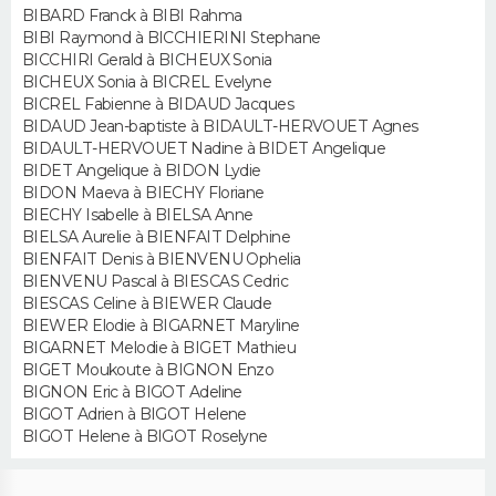
BIBARD Franck à BIBI Rahma
BIBI Raymond à BICCHIERINI Stephane
Guide de la santé
Médicaments
+
Alimentation
Maladies
Sommeil
VOYAGE
BICCHIRI Gerald à BICHEUX Sonia
BICHEUX Sonia à BICREL Evelyne
City break
Voyage de noces
Climat
Destinations
Voyage nature
Forum
+
BICREL Fabienne à BIDAUD Jacques
PHOTO
BIDAUD Jean-baptiste à BIDAULT-HERVOUET Agnes
BIDAULT-HERVOUET Nadine à BIDET Angelique
GUIDES D'ACHAT
BIDET Angelique à BIDON Lydie
BIDON Maeva à BIECHY Floriane
BONS PLANS
BIECHY Isabelle à BIELSA Anne
BIELSA Aurelie à BIENFAIT Delphine
CARTE DE VOEUX
BIENFAIT Denis à BIENVENU Ophelia
BIENVENU Pascal à BIESCAS Cedric
Carte Bonne année
Carte Pâques
Carte de Noël
Carte Saint-Valentin
Carte d'anniversaire
BIESCAS Celine à BIEWER Claude
DICTIONNAIRE
BIEWER Elodie à BIGARNET Maryline
BIGARNET Melodie à BIGET Mathieu
Biographies
Expressions
Dictionnaire
Citations
Proverbes
PROGRAMME TV
BIGET Moukoute à BIGNON Enzo
BIGNON Eric à BIGOT Adeline
COPAINS D'AVANT
BIGOT Adrien à BIGOT Helene
BIGOT Helene à BIGOT Roselyne
Se connecter
Collèges
Universités
Service militaire
S'inscrire
Lycées
Primaires
Entreprises
Avis de recherche
AVIS DE DÉCÈS