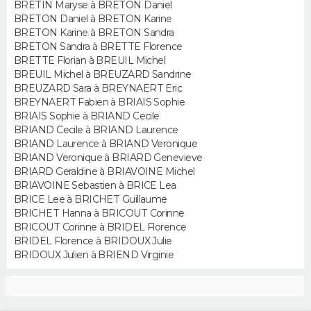
BRETIN Maryse à BRETON Daniel
BRETON Daniel à BRETON Karine
Guide de la santé
Médicaments
+
Alimentation
Maladies
Sommeil
BRETON Karine à BRETON Sandra
VOYAGE
BRETON Sandra à BRETTE Florence
City break
Voyage de noces
Climat
Destinations
Voyage nature
Forum
+
BRETTE Florian à BREUIL Michel
PHOTO
BREUIL Michel à BREUZARD Sandrine
BREUZARD Sara à BREYNAERT Eric
GUIDES D'ACHAT
BREYNAERT Fabien à BRIAIS Sophie
BRIAIS Sophie à BRIAND Cecile
BONS PLANS
BRIAND Cecile à BRIAND Laurence
BRIAND Laurence à BRIAND Veronique
BRIAND Veronique à BRIARD Genevieve
CARTE DE VOEUX
BRIARD Geraldine à BRIAVOINE Michel
BRIAVOINE Sebastien à BRICE Lea
Carte Bonne année
Carte Pâques
Carte de Noël
Carte Saint-Valentin
Carte d'anniversaire
DICTIONNAIRE
BRICE Lee à BRICHET Guillaume
BRICHET Hanna à BRICOUT Corinne
Biographies
Expressions
Dictionnaire
Citations
Proverbes
PROGRAMME TV
BRICOUT Corinne à BRIDEL Florence
BRIDEL Florence à BRIDOUX Julie
BRIDOUX Julien à BRIEND Virginie
COPAINS D'AVANT
Se connecter
Collèges
Universités
Service militaire
S'inscrire
Lycées
Primaires
Entreprises
Avis de recherche
AVIS DE DÉCÈS