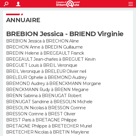
ACTUALITÉS
S'inscrire
Connexion
Rechercher
ANNUAIRE
Société
Education
Villes
Politique
Faits Divers
Monde
+
SPORT
BREBION Jessica - BRIEND Virginie
Football
Cyclisme
Forum
Coupe du monde 2026
Tennis
Rugby
CULTURE
BREBION Jessica à BRECHON Aline
BRECHON Anne à BREDIN Guillaume
TNT
Cinéma
Musique
Programme TV
Streaming
Sorties cinéma
+
FINANCE
BREDIN Helene à BREGEAULT Franck
BREGEAULT Jean-charles à BREGUET Kevin
Impôts
Immobilier
Banque
Crédit
Retraite
Epargne
Risques naturels par ville
Assurance
AUTO
BREGUET Louis à BREIL Veronique
BREIL Veronique à BRELEUR Olivier neil
Réserver un essai
Berlines
Forum auto
Essais
Citadines
SUV
+
BRELEUR Ophelie à BREMOND Audrey
HIGH-TECH
BREMOND Audrey à BRENCKMANN Morgane
BRENCKMANN Rudy à BRENN Megane
Meilleur smartphone
Ordinateurs
Guide high-tech
Mobiles
Internet
Jeux vidéo
+
BRICOLAGE
BRENN Sabrina à BRENUGAT Robert
BRENUGAT Sandrine à BRESOLIN Michele
Aménagement intérieur
Cuisine
Jardinage
+
Forum
Extérieur
Salle de bains
Rangement
WEEK-END
BRESOLIN Nicolas à BRESSON Corinne
BRESSON Corinne à BREST Olivier
Escapades
Expositions
Week-end nature
Guides de France
Patrimoine
Musées
+
BREST Paris à BRETAGNE Philippe
LIFESTYLE
BRETAGNE Philippe à BRETECHER Muriel
BRETECHER Nicolas à BRETIN Marylene
Bien-être
Mode
+
Art de vivre
Loisirs
Modes de vie
SANTE