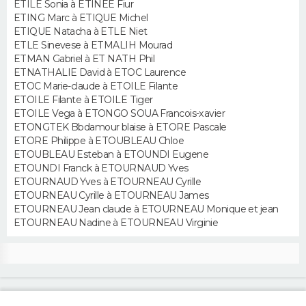
ETILE Sonia à ETINEE Fiur
FORUM
ETING Marc à ETIQUE Michel
ETIQUE Natacha à ETLE Niet
Lifestyle
Sport
Television
Cinema
Bricolage
Culture
Auto
Voyage
ETLE Sinevese à ETMALIH Mourad
ETMAN Gabriel à ET NATH Phil
ETNATHALIE David à ETOC Laurence
ETOC Marie-claude à ETOILE Filante
ETOILE Filante à ETOILE Tiger
ETOILE Vega à ETONGO SOUA Francois-xavier
ETONGTEK Bbdamour blaise à ETORE Pascale
ETORE Philippe à ETOUBLEAU Chloe
ETOUBLEAU Esteban à ETOUNDI Eugene
ETOUNDI Franck à ETOURNAUD Yves
ETOURNAUD Yves à ETOURNEAU Cyrille
ETOURNEAU Cyrille à ETOURNEAU James
ETOURNEAU Jean claude à ETOURNEAU Monique et jean
ETOURNEAU Nadine à ETOURNEAU Virginie