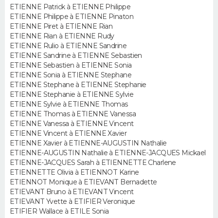
ETIENNE Patrick à ETIENNE Philippe
ETIENNE Philippe à ETIENNE Pinaton
Guide de la santé
Médicaments
+
Alimentation
Maladies
Sommeil
VOYAGE
ETIENNE Piret à ETIENNE Rian
ETIENNE Rian à ETIENNE Rudy
City break
Voyage de noces
Climat
Destinations
Voyage nature
Forum
+
ETIENNE Rulio à ETIENNE Sandrine
PHOTO
ETIENNE Sandrine à ETIENNE Sebastien
ETIENNE Sebastien à ETIENNE Sonia
GUIDES D'ACHAT
ETIENNE Sonia à ETIENNE Stephane
ETIENNE Stephane à ETIENNE Stephanie
BONS PLANS
ETIENNE Stephanie à ETIENNE Sylvie
ETIENNE Sylvie à ETIENNE Thomas
CARTE DE VOEUX
ETIENNE Thomas à ETIENNE Vanessa
ETIENNE Vanessa à ETIENNE Vincent
Carte Bonne année
Carte Pâques
Carte de Noël
Carte Saint-Valentin
Carte d'anniversaire
ETIENNE Vincent à ETIENNE Xavier
DICTIONNAIRE
ETIENNE Xavier à ETIENNE-AUGUSTIN Nathalie
ETIENNE-AUGUSTIN Nathalie à ETIENNE-JACQUES Mickael
Biographies
Expressions
Dictionnaire
Citations
Proverbes
PROGRAMME TV
ETIENNE-JACQUES Sarah à ETIENNETTE Charlene
ETIENNETTE Olivia à ETIENNOT Karine
COPAINS D'AVANT
ETIENNOT Monique à ETIEVANT Bernadette
ETIEVANT Bruno à ETIEVANT Vincent
Se connecter
Collèges
Universités
Service militaire
S'inscrire
Lycées
Primaires
Entreprises
Avis de recherche
ETIEVANT Yvette à ETIFIER Veronique
AVIS DE DÉCÈS
ETIFIER Wallace à ETILE Sonia