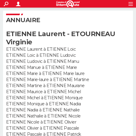
ACTUALITÉS
S'inscrire
Connexion
Rechercher
ANNUAIRE
Société
Education
Villes
Politique
Faits Divers
Monde
+
SPORT
ETIENNE Laurent - ETOURNEAU
Football
Cyclisme
Forum
Coupe du monde 2026
Tennis
Rugby
CULTURE
Virginie
TNT
Cinéma
Musique
Programme TV
Streaming
Sorties cinéma
+
ETIENNE Laurent à ETIENNE Loic
FINANCE
ETIENNE Loic à ETIENNE Ludovic
ETIENNE Ludovic à ETIENNE Manu
Impôts
Immobilier
Banque
Crédit
Retraite
Epargne
Risques naturels par ville
Assurance
AUTO
ETIENNE Manue à ETIENNE Marie
ETIENNE Marie à ETIENNE Marie laure
Réserver un essai
Berlines
Forum auto
Essais
Citadines
SUV
+
HIGH-TECH
ETIENNE Marie-laure à ETIENNE Martine
ETIENNE Martine à ETIENNE Maurane
Meilleur smartphone
Ordinateurs
Guide high-tech
Mobiles
Internet
Jeux vidéo
+
ETIENNE Maurice à ETIENNE Michel
BRICOLAGE
ETIENNE Michel à ETIENNE Monique
ETIENNE Monique à ETIENNE Nadia
Aménagement intérieur
Cuisine
Jardinage
+
Forum
Extérieur
Salle de bains
Rangement
WEEK-END
ETIENNE Nadia à ETIENNE Nathalie
ETIENNE Nathalie à ETIENNE Nicole
Escapades
Expositions
Week-end nature
Guides de France
Patrimoine
Musées
+
LIFESTYLE
ETIENNE Nicole à ETIENNE Olivier
ETIENNE Olivier à ETIENNE Pascale
Bien-être
Mode
+
Art de vivre
Loisirs
Modes de vie
ETIENNE Pascale à ETIENNE Patrick
SANTE