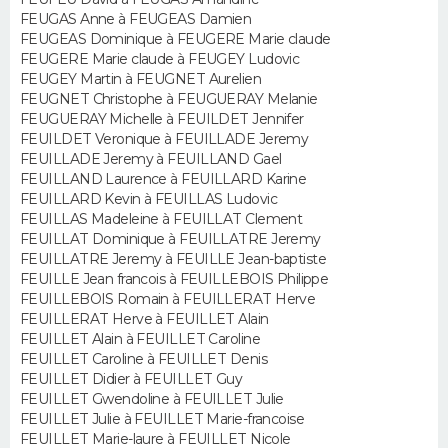
FORUM
FEUGAS Anne à FEUGEAS Damien
FEUGEAS Dominique à FEUGERE Marie claude
Lifestyle
Sport
Television
Cinema
Bricolage
Culture
Auto
Voyage
FEUGERE Marie claude à FEUGEY Ludovic
FEUGEY Martin à FEUGNET Aurelien
FEUGNET Christophe à FEUGUERAY Melanie
FEUGUERAY Michelle à FEUILDET Jennifer
FEUILDET Veronique à FEUILLADE Jeremy
FEUILLADE Jeremy à FEUILLAND Gael
FEUILLAND Laurence à FEUILLARD Karine
FEUILLARD Kevin à FEUILLAS Ludovic
FEUILLAS Madeleine à FEUILLAT Clement
FEUILLAT Dominique à FEUILLATRE Jeremy
FEUILLATRE Jeremy à FEUILLE Jean-baptiste
FEUILLE Jean francois à FEUILLEBOIS Philippe
FEUILLEBOIS Romain à FEUILLERAT Herve
FEUILLERAT Herve à FEUILLET Alain
FEUILLET Alain à FEUILLET Caroline
FEUILLET Caroline à FEUILLET Denis
FEUILLET Didier à FEUILLET Guy
FEUILLET Gwendoline à FEUILLET Julie
FEUILLET Julie à FEUILLET Marie-francoise
FEUILLET Marie-laure à FEUILLET Nicole