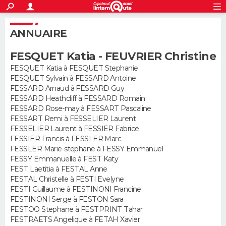
ACTUALITÉS
S'inscrire
Connexion
Rechercher
ANNUAIRE
Société
Education
Villes
Politique
Faits Divers
Monde
+
SPORT
FESQUET Katia - FEUVRIER Christine
Football
Cyclisme
Forum
Coupe du monde 2026
Tennis
Rugby
CULTURE
FESQUET Katia à FESQUET Stephanie
FESQUET Sylvain à FESSARD Antoine
TNT
Cinéma
Musique
Programme TV
Streaming
Sorties cinéma
+
FINANCE
FESSARD Arnaud à FESSARD Guy
FESSARD Heathcliff à FESSARD Romain
Impôts
Immobilier
Banque
Crédit
Retraite
Epargne
Risques naturels par ville
Assurance
AUTO
FESSARD Rose-may à FESSART Pascaline
FESSART Remi à FESSELIER Laurent
Réserver un essai
Berlines
Forum auto
Essais
Citadines
SUV
+
FESSELIER Laurent à FESSIER Fabrice
HIGH-TECH
FESSIER Francis à FESSLER Marc
FESSLER Marie-stephane à FESSY Emmanuel
Meilleur smartphone
Ordinateurs
Guide high-tech
Mobiles
Internet
Jeux vidéo
+
BRICOLAGE
FESSY Emmanuelle à FEST Katy
FEST Laetitia à FESTAL Anne
Aménagement intérieur
Cuisine
Jardinage
+
Forum
Extérieur
Salle de bains
Rangement
WEEK-END
FESTAL Christelle à FESTI Evelyne
FESTI Guillaume à FESTINONI Francine
Escapades
Expositions
Week-end nature
Guides de France
Patrimoine
Musées
+
FESTINONI Serge à FESTON Sara
LIFESTYLE
FESTOO Stephane à FESTPRINT Tahar
FESTRAETS Angelique à FETAH Xavier
Bien-être
Mode
+
Art de vivre
Loisirs
Modes de vie
SANTE