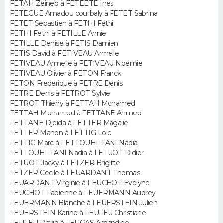
FETAH Zeineb à FETEETE Ines
FETEGUE Amadou coulibaly à FETET Sabrina
Guide de la santé
Médicaments
+
Alimentation
Maladies
Sommeil
FETET Sebastien à FETHI Fethi
VOYAGE
FETHI Fethi à FETILLE Annie
City break
Voyage de noces
Climat
Destinations
Voyage nature
Forum
+
FETILLE Denise à FETIS Damien
PHOTO
FETIS David à FETIVEAU Armelle
FETIVEAU Armelle à FETIVEAU Noemie
GUIDES D'ACHAT
FETIVEAU Olivier à FETON Franck
FETON Frederique à FETRE Denis
BONS PLANS
FETRE Denis à FETROT Sylvie
FETROT Thierry à FETTAH Mohamed
FETTAH Mohamed à FETTANE Ahmed
CARTE DE VOEUX
FETTANE Djeida à FETTER Magalie
FETTER Manon à FETTIG Loic
Carte Bonne année
Carte Pâques
Carte de Noël
Carte Saint-Valentin
Carte d'anniversaire
DICTIONNAIRE
FETTIG Marc à FETTOUHI-TANI Nadia
FETTOUHI-TANI Nadia à FETUOT Didier
Biographies
Expressions
Dictionnaire
Citations
Proverbes
PROGRAMME TV
FETUOT Jacky à FETZER Brigitte
FETZER Cecile à FEUARDANT Thomas
FEUARDANT Virginie à FEUCHOT Evelyne
COPAINS D'AVANT
FEUCHOT Fabienne à FEUERMANN Audrey
FEUERMANN Blanche à FEUERSTEIN Julien
Se connecter
Collèges
Universités
Service militaire
S'inscrire
Lycées
Primaires
Entreprises
Avis de recherche
AVIS DE DÉCÈS
FEUERSTEIN Karine à FEUFEU Christiane
FEUFEU David à FEUGAS Amandine