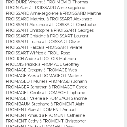
FROIDURE Vincent à FROIMOVICI Thomas
FROIN Alain à FROISSARD Anne-segolene
Guide de la santé
Médicaments
+
Alimentation
Maladies
Sommeil
FROISSARD Anne-segolene à FROISSARD Martine
VOYAGE
FROISSARD Mathieu à FROISSART Alexandre
City break
Voyage de noces
Climat
Destinations
Voyage nature
Forum
+
FROISSART Alexandre à FROISSART Christophe
PHOTO
FROISSART Christophe à FROISSART Georges
FROISSART Ghislaine à FROISSART Laurent
GUIDES D'ACHAT
FROISSART Leana à FROISSART Olivier
FROISSART Pascal à FROISSART Viviane
BONS PLANS
FROISSART Wilfried à FROLI Rose
FROLICH Andre à FROLOIS Matthieu
FROLOIS Patrick à FROMAGE Geoffrey
CARTE DE VOEUX
FROMAGE Gregory à FROMAGE Yves
FROMAGE Yves à FROMAGEOT Martine
Carte Bonne année
Carte Pâques
Carte de Noël
Carte Saint-Valentin
Carte d'anniversaire
DICTIONNAIRE
FROMAGEOT Muriel à FROMAGER Johann
FROMAGER Jonathan à FROMAGET Carole
Biographies
Expressions
Dictionnaire
Citations
Proverbes
PROGRAMME TV
FROMAGET Cecile à FROMAGET Tiphaine
FROMAGET Valerie à FROMBACH Sandrine
FROMBAUM Stephane à FROMENT Alain
COPAINS D'AVANT
FROMENT Alain à FROMENT Arnaud
FROMENT Arnaud à FROMENT Catherine
Se connecter
Collèges
Universités
Service militaire
S'inscrire
Lycées
Primaires
Entreprises
Avis de recherche
AVIS DE DÉCÈS
FROMENT Cathy à FROMENT Christopher
FROMENT Cindy à FROMENT Didier