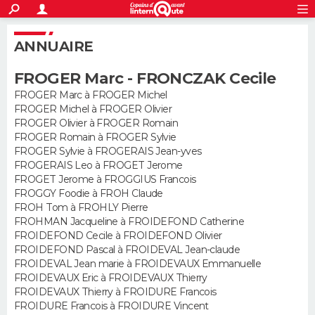
ACTUALITÉS
S'inscrire
Connexion
Rechercher
ANNUAIRE
Société
Education
Villes
Politique
Faits Divers
Monde
+
SPORT
FROGER Marc - FRONCZAK Cecile
Football
Cyclisme
Forum
Coupe du monde 2026
Tennis
Rugby
CULTURE
FROGER Marc à FROGER Michel
FROGER Michel à FROGER Olivier
TNT
Cinéma
Musique
Programme TV
Streaming
Sorties cinéma
+
FINANCE
FROGER Olivier à FROGER Romain
FROGER Romain à FROGER Sylvie
Impôts
Immobilier
Banque
Crédit
Retraite
Epargne
Risques naturels par ville
Assurance
AUTO
FROGER Sylvie à FROGERAIS Jean-yves
FROGERAIS Leo à FROGET Jerome
Réserver un essai
Berlines
Forum auto
Essais
Citadines
SUV
+
FROGET Jerome à FROGGIUS Francois
HIGH-TECH
FROGGY Foodie à FROH Claude
FROH Tom à FROHLY Pierre
Meilleur smartphone
Ordinateurs
Guide high-tech
Mobiles
Internet
Jeux vidéo
+
BRICOLAGE
FROHMAN Jacqueline à FROIDEFOND Catherine
FROIDEFOND Cecile à FROIDEFOND Olivier
Aménagement intérieur
Cuisine
Jardinage
+
Forum
Extérieur
Salle de bains
Rangement
WEEK-END
FROIDEFOND Pascal à FROIDEVAL Jean-claude
FROIDEVAL Jean marie à FROIDEVAUX Emmanuelle
Escapades
Expositions
Week-end nature
Guides de France
Patrimoine
Musées
+
FROIDEVAUX Eric à FROIDEVAUX Thierry
LIFESTYLE
FROIDEVAUX Thierry à FROIDURE Francois
FROIDURE Francois à FROIDURE Vincent
Bien-être
Mode
+
Art de vivre
Loisirs
Modes de vie
SANTE