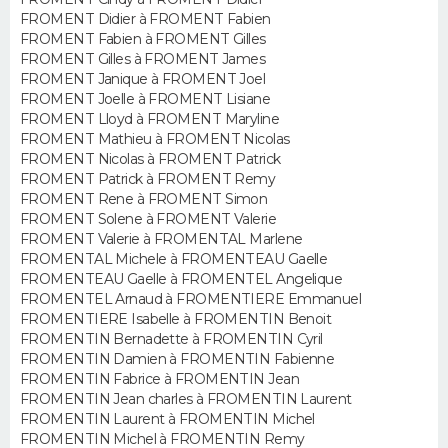
FORUM
FROMENT Didier à FROMENT Fabien
FROMENT Fabien à FROMENT Gilles
Lifestyle
Sport
Television
Cinema
Bricolage
Culture
Auto
Voyage
FROMENT Gilles à FROMENT James
FROMENT Janique à FROMENT Joel
FROMENT Joelle à FROMENT Lisiane
FROMENT Lloyd à FROMENT Maryline
FROMENT Mathieu à FROMENT Nicolas
FROMENT Nicolas à FROMENT Patrick
FROMENT Patrick à FROMENT Remy
FROMENT Rene à FROMENT Simon
FROMENT Solene à FROMENT Valerie
FROMENT Valerie à FROMENTAL Marlene
FROMENTAL Michele à FROMENTEAU Gaelle
FROMENTEAU Gaelle à FROMENTEL Angelique
FROMENTEL Arnaud à FROMENTIERE Emmanuel
FROMENTIERE Isabelle à FROMENTIN Benoit
FROMENTIN Bernadette à FROMENTIN Cyril
FROMENTIN Damien à FROMENTIN Fabienne
FROMENTIN Fabrice à FROMENTIN Jean
FROMENTIN Jean charles à FROMENTIN Laurent
FROMENTIN Laurent à FROMENTIN Michel
FROMENTIN Michel à FROMENTIN Remy