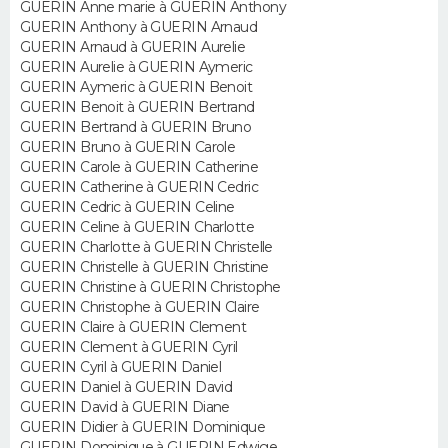
GUERIN Anne marie à GUERIN Anthony
GUERIN Anthony à GUERIN Arnaud
Guide de la santé
Médicaments
+
Alimentation
Maladies
Sommeil
GUERIN Arnaud à GUERIN Aurelie
VOYAGE
GUERIN Aurelie à GUERIN Aymeric
City break
Voyage de noces
Climat
Destinations
Voyage nature
Forum
+
GUERIN Aymeric à GUERIN Benoit
PHOTO
GUERIN Benoit à GUERIN Bertrand
GUERIN Bertrand à GUERIN Bruno
GUIDES D'ACHAT
GUERIN Bruno à GUERIN Carole
GUERIN Carole à GUERIN Catherine
BONS PLANS
GUERIN Catherine à GUERIN Cedric
GUERIN Cedric à GUERIN Celine
GUERIN Celine à GUERIN Charlotte
CARTE DE VOEUX
GUERIN Charlotte à GUERIN Christelle
GUERIN Christelle à GUERIN Christine
Carte Bonne année
Carte Pâques
Carte de Noël
Carte Saint-Valentin
Carte d'anniversaire
DICTIONNAIRE
GUERIN Christine à GUERIN Christophe
GUERIN Christophe à GUERIN Claire
Biographies
Expressions
Dictionnaire
Citations
Proverbes
PROGRAMME TV
GUERIN Claire à GUERIN Clement
GUERIN Clement à GUERIN Cyril
GUERIN Cyril à GUERIN Daniel
COPAINS D'AVANT
GUERIN Daniel à GUERIN David
GUERIN David à GUERIN Diane
Se connecter
Collèges
Universités
Service militaire
S'inscrire
Lycées
Primaires
Entreprises
Avis de recherche
AVIS DE DÉCÈS
GUERIN Didier à GUERIN Dominique
GUERIN Dominique à GUERIN Edwige