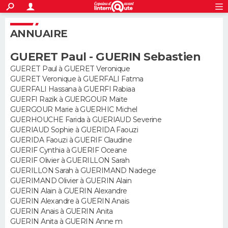
ACTUALITÉS
S'inscrire
Connexion
Rechercher
ANNUAIRE
Société
Education
Villes
Politique
Faits Divers
Monde
+
SPORT
GUERET Paul - GUERIN Sebastien
Football
Cyclisme
Forum
Coupe du monde 2026
Tennis
Rugby
CULTURE
GUERET Paul à GUERET Veronique
GUERET Veronique à GUERFALI Fatma
TNT
Cinéma
Musique
Programme TV
Streaming
Sorties cinéma
+
FINANCE
GUERFALI Hassana à GUERFI Rabiaa
GUERFI Razik à GUERGOUR Maite
Impôts
Immobilier
Banque
Crédit
Retraite
Epargne
Risques naturels par ville
Assurance
AUTO
GUERGOUR Marie à GUERHIC Michel
GUERHOUCHE Farida à GUERIAUD Severine
Réserver un essai
Berlines
Forum auto
Essais
Citadines
SUV
+
GUERIAUD Sophie à GUERIDA Faouzi
HIGH-TECH
GUERIDA Faouzi à GUERIF Claudine
GUERIF Cynthia à GUERIF Oceane
Meilleur smartphone
Ordinateurs
Guide high-tech
Mobiles
Internet
Jeux vidéo
+
BRICOLAGE
GUERIF Olivier à GUERILLON Sarah
GUERILLON Sarah à GUERIMAND Nadege
Aménagement intérieur
Cuisine
Jardinage
+
Forum
Extérieur
Salle de bains
Rangement
WEEK-END
GUERIMAND Olivier à GUERIN Alain
GUERIN Alain à GUERIN Alexandre
Escapades
Expositions
Week-end nature
Guides de France
Patrimoine
Musées
+
GUERIN Alexandre à GUERIN Anais
LIFESTYLE
GUERIN Anais à GUERIN Anita
GUERIN Anita à GUERIN Anne m
Bien-être
Mode
+
Art de vivre
Loisirs
Modes de vie
SANTE