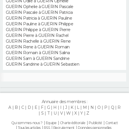
GUERIN Odile à GUERIN Ophelie
GUERIN Ophelie à GUERIN Pascale
GUERIN Pascale à GUERIN Patricia
GUERIN Patricia à GUERIN Pauline
GUERIN Pauline à GUERIN Philippe
GUERIN Philippe à GUERIN Pierre
GUERIN Pierre à GUERIN Rachel
GUERIN Rachelle à GUERIN Rene
GUERIN Rene à GUERIN Romain
GUERIN Romain à GUERIN Salina
GUERIN Sam à GUERIN Sandrine
GUERIN Sandrine à GUERIN Sebastien
Annuaire des membres :
A
B
C
D
E
F
G
H
I
J
K
L
M
N
O
P
Q
R
S
T
U
V
W
X
Y
Z
Qui sommes-nous ?
Equipe
Charte éditoriale
Publicité
Contact
Tous les articles
RSS
Recrutement
Données personnelles