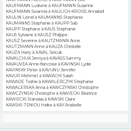
FORUM
KAUFMANN Ludivine à KAUFMANN Susanne
KAUFMANN Swannie à KAULICH-KROISS Annabell
Lifestyle
Sport
Television
Cinema
Bricolage
Culture
Auto
Voyage
KAULIN Lionel à KAUMANNS Stephanie
KAUMANNS Stephanie à KAUPP Sab
KAUPP Stephane à KAUS Stephanie
KAUS Sylviane à KAUSZ Philippe
KAUSZ Severine à KAUTZMANN Anne
KAUTZMANN Anne à KAUZA Christelle
KAUZA Harry à KAVAL Selcuk
KAVALCHUK Jennya à KAVASS Sammy
KAVAUVEA Anne-francoise à KAVINSKI Lydie
KAVINSKY Peter à KAVUNU Jennifer
KAVUR Mehmet à KAWACHI Sarah
KAWADE Toshie à KAWALERCZYK Stephanie
KAWALERSKA Anna à KAWCZYNSKI Christophe
KAWCZYNSKI Christophe à KAWIECKI Beatrice
KAWIECKI Stanislas à KAWSKI Claire
KAWSKI-TENIOU Heike à KAY Anabelle