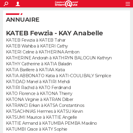
ACTUALITÉS
S'inscrire
Connexion
Rechercher
ANNUAIRE
Société
Education
Villes
Politique
Faits Divers
Monde
+
SPORT
KATEB Fewzia - KAY Anabelle
Football
Cyclisme
Forum
Coupe du monde 2026
Tennis
Rugby
CULTURE
KATEB Fewzia à KATEB Tahar
KATEB Wahiba à KATERI Cathy
TNT
Cinéma
Musique
Programme TV
Streaming
Sorties cinéma
+
FINANCE
KATERI Celine à KATHERINA Ambon
KATHERINE Andorah à KATHRYN BALOGUN Kathryn
Impôts
Immobilier
Banque
Crédit
Retraite
Epargne
Risques naturels par ville
Assurance
AUTO
KATHY Catherine à KATIA Baladin
KATIA Barillere à KATIAA Katia
Réserver un essai
Berlines
Forum auto
Essais
Citadines
SUV
+
KATIA ABBONATO Katia à KATI-COULIBALY Simplice
HIGH-TECH
KATIDAD Manel à KATIRI Mehdi
KATIRI Rachid à KATO Ferdinand
Meilleur smartphone
Ordinateurs
Guide high-tech
Mobiles
Internet
Jeux vidéo
+
BRICOLAGE
KATO Florence à KATONA Thierry
KATONA Virginie à KATRAN Dilber
Aménagement intérieur
Cuisine
Jardinage
+
Forum
Extérieur
Salle de bains
Rangement
WEEK-END
KATRANCI Erkan à KATSA Constantinos
KATSACHNIAS Hermes à KATSU Kevin
Escapades
Expositions
Week-end nature
Guides de France
Patrimoine
Musées
+
KATSUMI Maurice à KATTIE Angelle
LIFESTYLE
KATTIE Armand à KATUMBA PEMBA Maxilino
KATUMBI Grace à KATY Sophie
Bien-être
Mode
+
Art de vivre
Loisirs
Modes de vie
SANTE