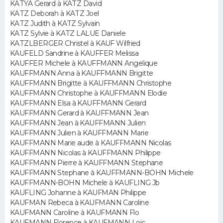
KATYA Gerard à KATZ David
KATZ Deborah à KATZ Joel
Guide de la santé
Médicaments
+
Alimentation
Maladies
Sommeil
KATZ Judith à KATZ Sylvain
VOYAGE
KATZ Sylvie à KATZ LALUE Daniele
City break
Voyage de noces
Climat
Destinations
Voyage nature
Forum
+
KATZLBERGER Christel à KAUF Wilfried
PHOTO
KAUFELD Sandrine à KAUFFER Melissa
KAUFFER Michele à KAUFFMANN Angelique
GUIDES D'ACHAT
KAUFFMANN Anna à KAUFFMANN Brigitte
KAUFFMANN Brigitte à KAUFFMANN Christophe
BONS PLANS
KAUFFMANN Christophe à KAUFFMANN Elodie
KAUFFMANN Elsa à KAUFFMANN Gerard
KAUFFMANN Gerard à KAUFFMANN Jean
CARTE DE VOEUX
KAUFFMANN Jean à KAUFFMANN Julien
KAUFFMANN Julien à KAUFFMANN Marie
Carte Bonne année
Carte Pâques
Carte de Noël
Carte Saint-Valentin
Carte d'anniversaire
DICTIONNAIRE
KAUFFMANN Marie aude à KAUFFMANN Nicolas
KAUFFMANN Nicolas à KAUFFMANN Philippe
Biographies
Expressions
Dictionnaire
Citations
Proverbes
PROGRAMME TV
KAUFFMANN Pierre à KAUFFMANN Stephane
KAUFFMANN Stephane à KAUFFMANN-BOHN Michele
KAUFFMANN-BOHN Michele à KAUFLING Jb
COPAINS D'AVANT
KAUFLING Johanne à KAUFMAN Philippe
KAUFMAN Rebeca à KAUFMANN Caroline
Se connecter
Collèges
Universités
Service militaire
S'inscrire
Lycées
Primaires
Entreprises
Avis de recherche
AVIS DE DÉCÈS
KAUFMANN Caroline à KAUFMANN Flo
KAUFMANN Florence à KAUFMANN Loic