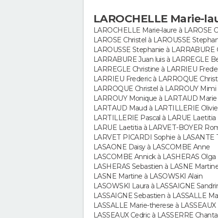
LAROCHELLE Marie-lau
LAROCHELLE Marie-laure à LAROSE Ch
LAROSE Christel à LAROUSSE Stephan
LAROUSSE Stephanie à LARRABURE Cl
LARRABURE Juan luis à LARREGLE Be
LARREGLE Christine à LARRIEU Freder
LARRIEU Frederic à LARROQUE Christ
LARROQUE Christel à LARROUY Mimi
LARROUY Monique à LARTAUD Marie
LARTAUD Maud à LARTILLERIE Olivie
LARTILLERIE Pascal à LARUE Laetitia
LARUE Laetitia à LARVET-BOYER Ro
LARVET PICARDI Sophie à LASANTE 
LASAONE Daisy à LASCOMBE Anne
LASCOMBE Annick à LASHERAS Olga
LASHERAS Sebastien à LASNE Martin
LASNE Martine à LASOWSKI Alain
LASOWSKI Laura à LASSAIGNE Sandri
LASSAIGNE Sebastien à LASSALLE Mar
LASSALLE Marie-therese à LASSEAUX
LASSEAUX Cedric à LASSERRE Chanta