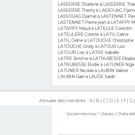
LASSERRE Charlene à LASSERRE Thie
LASSERRE Thierry à LASSOUAG Djam
LASSOUAG Djamel à LASTENNET Pier
LASTENNET Pierre-jean à LATAPPY M
LATAPPY Maud à LATEULE Corentin
LATEULERE Colette à LATIL Celine
LATIL Celine à LATOUCHE Christophe
LATOUCHE Cindy à LATOUR Loic
LATOUR Loic à LATRE Isabelle
LATRE Jerome à LATRUBESSE Elisab
LATRUBESSE Elodie à LATUNER Nga
LATUNER Nicolas à LAUBIN Valerie
L'AUBIN Gael à LAUDE Sarah
Annuaire des membres :
A
B
C
D
E
F
G
Qui sommes-nous ?
Equipe
Charte édit