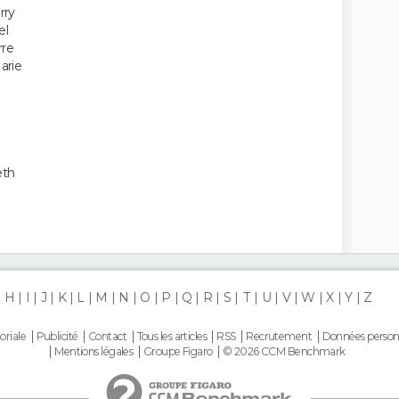
rry
el
re
arie
eth
H
I
J
K
L
M
N
O
P
Q
R
S
T
U
V
W
X
Y
Z
oriale
Publicité
Contact
Tous les articles
RSS
Recrutement
Données person
Mentions légales
Groupe Figaro
© 2026 CCM Benchmark