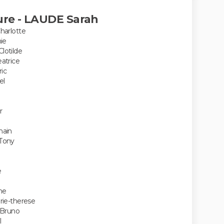
re - LAUDE Sarah
arlotte
ie
otilde
atrice
ic
el
r
main
Tony
e
ne
ie-therese
 Bruno
l