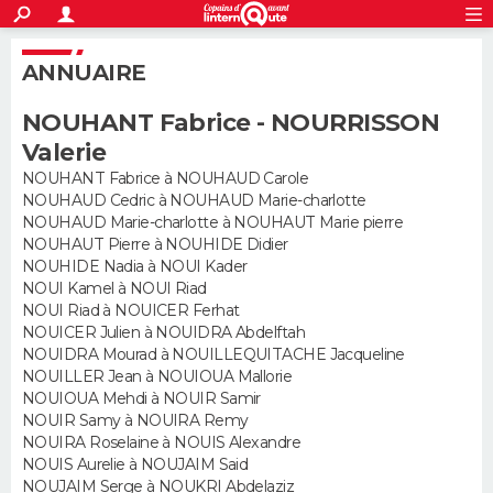
ACTUALITÉS
S'inscrire
Connexion
Rechercher
ANNUAIRE
Société
Education
Villes
Politique
Faits Divers
Monde
+
SPORT
NOUHANT Fabrice - NOURRISSON
Football
Cyclisme
Forum
Coupe du monde 2026
Tennis
Rugby
CULTURE
Valerie
TNT
Cinéma
Musique
Programme TV
Streaming
Sorties cinéma
+
NOUHANT Fabrice à NOUHAUD Carole
FINANCE
NOUHAUD Cedric à NOUHAUD Marie-charlotte
NOUHAUD Marie-charlotte à NOUHAUT Marie pierre
Impôts
Immobilier
Banque
Crédit
Retraite
Epargne
Risques naturels par ville
Assurance
AUTO
NOUHAUT Pierre à NOUHIDE Didier
NOUHIDE Nadia à NOUI Kader
Réserver un essai
Berlines
Forum auto
Essais
Citadines
SUV
+
HIGH-TECH
NOUI Kamel à NOUI Riad
NOUI Riad à NOUICER Ferhat
Meilleur smartphone
Ordinateurs
Guide high-tech
Mobiles
Internet
Jeux vidéo
+
NOUICER Julien à NOUIDRA Abdelftah
BRICOLAGE
NOUIDRA Mourad à NOUILLEQUITACHE Jacqueline
NOUILLER Jean à NOUIOUA Mallorie
Aménagement intérieur
Cuisine
Jardinage
+
Forum
Extérieur
Salle de bains
Rangement
WEEK-END
NOUIOUA Mehdi à NOUIR Samir
NOUIR Samy à NOUIRA Remy
Escapades
Expositions
Week-end nature
Guides de France
Patrimoine
Musées
+
LIFESTYLE
NOUIRA Roselaine à NOUIS Alexandre
NOUIS Aurelie à NOUJAIM Said
Bien-être
Mode
+
Art de vivre
Loisirs
Modes de vie
NOUJAIM Serge à NOUKRI Abdelaziz
SANTE