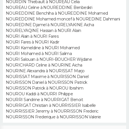
NOURDIN Thiebault à NOUREAU Celia
FORUM
NOUREAU Celine à NOUREDDINE Benbeskri
NOUREDDINE Benchiha à NOUREDDINE Mohamed
Lifestyle
Sport
Television
Cinema
Bricolage
Culture
Auto
Voyage
NOUREDDINE Mohamed moncef à NOUREDINE Dahmani
NOUREDINE Djamel à NOURELYAKINE Aicha
NOURELYAQINE Hassan à NOURI Alain
NOURI Alain à NOURI Fares
NOURI Fares à NOURI Kadir
NOURI Kameldine à NOURI Mohamed
NOURI Mohamed à NOURI Salima
NOURI Salouan à NOURI-BOUCHER Wijdane
NOURICHARD Celine à NOURINE Aicha
NOURINE Alexandra à NOURISSAT Marjo
NOURISSAT Maxime à NOURISSON Daniel
NOURISSON Daniel à NOURISSON Patrick
NOURISSON Patrick à NOUROU Ibrahim
NOUROU Kaddi à NOURRI Philippe
NOURRI Sandrine à NOURRIGAT Benoit
NOURRIGAT Christian à NOURRISSIER Isabelle
NOURRISSIER Jeremy à NOURRISSON Frederic
NOURRISSON Frederique à NOURRISSON Valerie