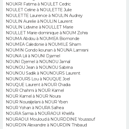
NOUKRI Fatima à NOULET Cedric
NOULET Celine à NOULETTE Julie
Guide de la santé
Médicaments
+
Alimentation
Maladies
Sommeil
VOYAGE
NOULETTE Laurence à NOULIN Audrey
NOULIN Aurelie à NOULIN Laurent
City break
Voyage de noces
Climat
Destinations
Voyage nature
Forum
+
NOULIN Lidwine à NOULLET Marie
PHOTO
NOULLET Marie-dominique à NOUM Zohra
NOUMA Abdou à NOUMEA Biomonde
GUIDES D'ACHAT
NOUMEA Caledonie à NOUMILE Siham
NOUMIN Gondo kounan à NOUNA Lamrani
BONS PLANS
NOUNA Lili à NOUNI Djamel
NOUNI Djemel à NOUNOU Jamal
CARTE DE VOEUX
NOUNOU Jean à NOUNOU Sabrina
NOUNOU Sadik à NOUNOURS Laurent
Carte Bonne année
Carte Pâques
Carte de Noël
Carte Saint-Valentin
Carte d'anniversaire
NOUNOURS Lou à NOUQUE Joel
DICTIONNAIRE
NOUQUE Laurent à NOUR Chadia
NOUR Chahmi à NOUR Kamel
Biographies
Expressions
Dictionnaire
Citations
Proverbes
PROGRAMME TV
NOUR Kamel à NOUR Noura
NOUR Nouraljelani à NOUR Yben
COPAINS D'AVANT
NOUR Yohan à NOURA Salhea
NOURA Samia à NOURAOUI Khelifa
Se connecter
Collèges
Universités
Service militaire
S'inscrire
Lycées
Primaires
Entreprises
Avis de recherche
NOURAOUI Mouloud à NOURDDINE Youssouf
AVIS DE DÉCÈS
NOURDIN Alexandre à NOURDIN Thibaud