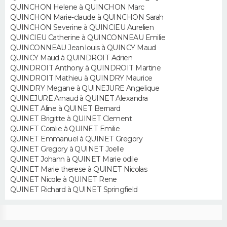
QUINCHON Helene à QUINCHON Marc
QUINCHON Marie-claude à QUINCHON Sarah
Guide de la santé
Médicaments
+
Alimentation
Maladies
Sommeil
VOYAGE
QUINCHON Severine à QUINCIEU Aurelien
QUINCIEU Catherine à QUINCONNEAU Emilie
City break
Voyage de noces
Climat
Destinations
Voyage nature
Forum
+
QUINCONNEAU Jean louis à QUINCY Maud
PHOTO
QUINCY Maud à QUINDROIT Adrien
QUINDROIT Anthony à QUINDROIT Martine
GUIDES D'ACHAT
QUINDROIT Mathieu à QUINDRY Maurice
QUINDRY Megane à QUINEJURE Angelique
BONS PLANS
QUINEJURE Arnaud à QUINET Alexandra
QUINET Aline à QUINET Bernard
CARTE DE VOEUX
QUINET Brigitte à QUINET Clement
QUINET Coralie à QUINET Emilie
Carte Bonne année
Carte Pâques
Carte de Noël
Carte Saint-Valentin
Carte d'anniversaire
QUINET Emmanuel à QUINET Gregory
DICTIONNAIRE
QUINET Gregory à QUINET Joelle
QUINET Johann à QUINET Marie odile
Biographies
Expressions
Dictionnaire
Citations
Proverbes
PROGRAMME TV
QUINET Marie therese à QUINET Nicolas
QUINET Nicole à QUINET Rene
COPAINS D'AVANT
QUINET Richard à QUINET Springfield
Se connecter
Collèges
Universités
Service militaire
S'inscrire
Lycées
Primaires
Entreprises
Avis de recherche
AVIS DE DÉCÈS