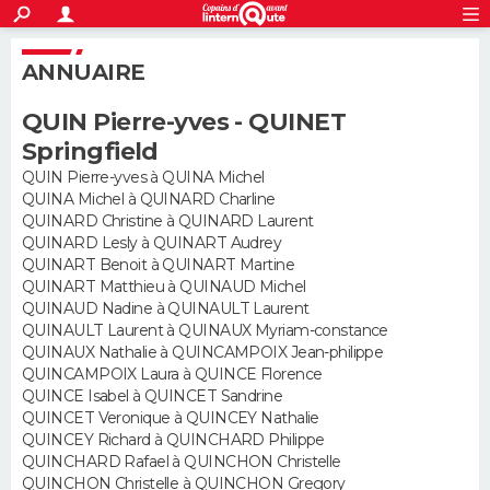
ACTUALITÉS
S'inscrire
Connexion
Rechercher
ANNUAIRE
Société
Education
Villes
Politique
Faits Divers
Monde
+
SPORT
QUIN Pierre-yves - QUINET
Football
Cyclisme
Forum
Coupe du monde 2026
Tennis
Rugby
CULTURE
Springfield
TNT
Cinéma
Musique
Programme TV
Streaming
Sorties cinéma
+
QUIN Pierre-yves à QUINA Michel
FINANCE
QUINA Michel à QUINARD Charline
QUINARD Christine à QUINARD Laurent
Impôts
Immobilier
Banque
Crédit
Retraite
Epargne
Risques naturels par ville
Assurance
AUTO
QUINARD Lesly à QUINART Audrey
QUINART Benoit à QUINART Martine
Réserver un essai
Berlines
Forum auto
Essais
Citadines
SUV
+
HIGH-TECH
QUINART Matthieu à QUINAUD Michel
QUINAUD Nadine à QUINAULT Laurent
Meilleur smartphone
Ordinateurs
Guide high-tech
Mobiles
Internet
Jeux vidéo
+
QUINAULT Laurent à QUINAUX Myriam-constance
BRICOLAGE
QUINAUX Nathalie à QUINCAMPOIX Jean-philippe
QUINCAMPOIX Laura à QUINCE Florence
Aménagement intérieur
Cuisine
Jardinage
+
Forum
Extérieur
Salle de bains
Rangement
WEEK-END
QUINCE Isabel à QUINCET Sandrine
QUINCET Veronique à QUINCEY Nathalie
Escapades
Expositions
Week-end nature
Guides de France
Patrimoine
Musées
+
LIFESTYLE
QUINCEY Richard à QUINCHARD Philippe
QUINCHARD Rafael à QUINCHON Christelle
Bien-être
Mode
+
Art de vivre
Loisirs
Modes de vie
QUINCHON Christelle à QUINCHON Gregory
SANTE