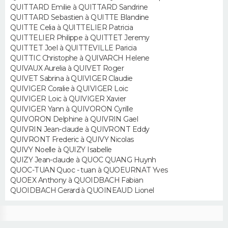
QUITTARD Emilie à QUITTARD Sandrine
QUITTARD Sebastien à QUITTE Blandine
Guide de la santé
Médicaments
+
Alimentation
Maladies
Sommeil
VOYAGE
QUITTE Celia à QUITTELIER Patricia
QUITTELIER Philippe à QUITTET Jeremy
City break
Voyage de noces
Climat
Destinations
Voyage nature
Forum
+
QUITTET Joel à QUITTEVILLE Paricia
PHOTO
QUITTIC Christophe à QUIVARCH Helene
QUIVAUX Aurelia à QUIVET Roger
GUIDES D'ACHAT
QUIVET Sabrina à QUIVIGER Claudie
QUIVIGER Coralie à QUIVIGER Loic
BONS PLANS
QUIVIGER Loic à QUIVIGER Xavier
QUIVIGER Yann à QUIVORON Cyrille
CARTE DE VOEUX
QUIVORON Delphine à QUIVRIN Gael
QUIVRIN Jean-claude à QUIVRONT Eddy
Carte Bonne année
Carte Pâques
Carte de Noël
Carte Saint-Valentin
Carte d'anniversaire
QUIVRONT Frederic à QUIVY Nicolas
DICTIONNAIRE
QUIVY Noelle à QUIZY Isabelle
QUIZY Jean-claude à QUOC QUANG Huynh
Biographies
Expressions
Dictionnaire
Citations
Proverbes
PROGRAMME TV
QUOC-TUAN Quoc - tuan à QUOEURNAT Yves
QUOEX Anthony à QUOIDBACH Fabian
COPAINS D'AVANT
QUOIDBACH Gerard à QUOINEAUD Lionel
Se connecter
Collèges
Universités
Service militaire
S'inscrire
Lycées
Primaires
Entreprises
Avis de recherche
AVIS DE DÉCÈS