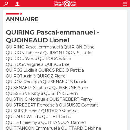
ACTUALITÉS
S'inscrire
Connexion
Rechercher
ANNUAIRE
Société
Education
Villes
Politique
Faits Divers
Monde
+
SPORT
QUIRING Pascal-emmanuel -
Football
Cyclisme
Forum
Coupe du monde 2026
Tennis
Rugby
CULTURE
QUOINEAUD Lionel
TNT
Cinéma
Musique
Programme TV
Streaming
Sorties cinéma
+
QUIRING Pascal-emmanuel à QUIRION Diane
FINANCE
QUIRION Fabrice à QUIRION-LOONIS Lucile
QUIRIOU Yves à QUIROGA Valerie
Impôts
Immobilier
Banque
Crédit
Retraite
Epargne
Risques naturels par ville
Assurance
AUTO
QUIROGA Virginie à QUIROS Lise
QUIROS Lucile à QUIROS RECIO Patricia
Réserver un essai
Berlines
Forum auto
Essais
Citadines
SUV
+
HIGH-TECH
QUIROT Alain à QUIROZ Pierre
QUIROZ Rodrigo à QUISENAERTS Franck
Meilleur smartphone
Ordinateurs
Guide high-tech
Mobiles
Internet
Jeux vidéo
+
QUISENAERTS Johan à QUISSERNE Anne
BRICOLAGE
QUISSERNE Kitty à QUISTINIC Glenn
QUISTINIC Monique à QUISTREBERT Fanny
Aménagement intérieur
Cuisine
Jardinage
+
Forum
Extérieur
Salle de bains
Rangement
WEEK-END
QUISTREBERT Francoise à QUISUISJE Gontrant
QUISUISJE Hein à QUITARD Vanessa
Escapades
Expositions
Week-end nature
Guides de France
Patrimoine
Musées
+
LIFESTYLE
QUITARD Wilfrid à QUITET Cedric
QUITET Jeremy à QUITTANCON Damien
Bien-être
Mode
+
Art de vivre
Loisirs
Modes de vie
QUITTANCON Emmanuel à QUITTARD Delphine
SANTE