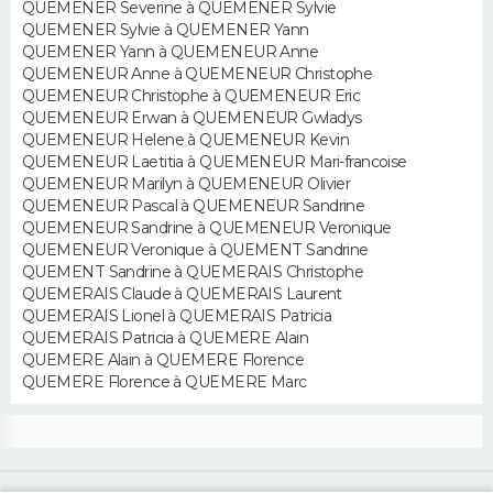
QUEMENER Severine à QUEMENER Sylvie
QUEMENER Sylvie à QUEMENER Yann
Guide de la santé
Médicaments
+
Alimentation
Maladies
Sommeil
QUEMENER Yann à QUEMENEUR Anne
VOYAGE
QUEMENEUR Anne à QUEMENEUR Christophe
City break
Voyage de noces
Climat
Destinations
Voyage nature
Forum
+
QUEMENEUR Christophe à QUEMENEUR Eric
PHOTO
QUEMENEUR Erwan à QUEMENEUR Gwladys
QUEMENEUR Helene à QUEMENEUR Kevin
GUIDES D'ACHAT
QUEMENEUR Laetitia à QUEMENEUR Mari-francoise
QUEMENEUR Marilyn à QUEMENEUR Olivier
BONS PLANS
QUEMENEUR Pascal à QUEMENEUR Sandrine
QUEMENEUR Sandrine à QUEMENEUR Veronique
QUEMENEUR Veronique à QUEMENT Sandrine
CARTE DE VOEUX
QUEMENT Sandrine à QUEMERAIS Christophe
QUEMERAIS Claude à QUEMERAIS Laurent
Carte Bonne année
Carte Pâques
Carte de Noël
Carte Saint-Valentin
Carte d'anniversaire
DICTIONNAIRE
QUEMERAIS Lionel à QUEMERAIS Patricia
QUEMERAIS Patricia à QUEMERE Alain
Biographies
Expressions
Dictionnaire
Citations
Proverbes
PROGRAMME TV
QUEMERE Alain à QUEMERE Florence
QUEMERE Florence à QUEMERE Marc
COPAINS D'AVANT
Se connecter
Collèges
Universités
Service militaire
S'inscrire
Lycées
Primaires
Entreprises
Avis de recherche
AVIS DE DÉCÈS