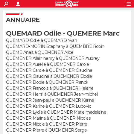
ACTUALITÉS
S'inscrire
Connexion
Rechercher
ANNUAIRE
Société
Education
Villes
Politique
Faits Divers
Monde
+
SPORT
QUEMARD Odile - QUEMERE Marc
Football
Cyclisme
Forum
Coupe du monde 2026
Tennis
Rugby
CULTURE
QUEMARD Odile à QUEMARD Yvan
QUEMARD-MORIN Stephany à QUEMBRE Robin
TNT
Cinéma
Musique
Programme TV
Streaming
Sorties cinéma
+
FINANCE
QUEME Anais à QUEMENER Alice
QUEMENER Allain henry à QUEMENER Audrey
Impôts
Immobilier
Banque
Crédit
Retraite
Epargne
Risques naturels par ville
Assurance
AUTO
QUEMENER Aurelie à QUEMENER Carole
QUEMENER Carole à QUEMENER Claudine
Réserver un essai
Berlines
Forum auto
Essais
Citadines
SUV
+
QUEMENER Claudine à QUEMENER Elodie
HIGH-TECH
QUEMENER Elodie à QUEMENER Franck
QUEMENER Francois à QUEMENER Helene
Meilleur smartphone
Ordinateurs
Guide high-tech
Mobiles
Internet
Jeux vidéo
+
BRICOLAGE
QUEMENER Henri à QUEMENER Jean-michel
QUEMENER Jean-paul à QUEMENER Karine
Aménagement intérieur
Cuisine
Jardinage
+
Forum
Extérieur
Salle de bains
Rangement
WEEK-END
QUEMENER Karine à QUEMENER Ludovic
QUEMENER Lydie à QUEMENER Marie madeleine
Escapades
Expositions
Week-end nature
Guides de France
Patrimoine
Musées
+
QUEMENER Marina à QUEMENER Nicolas
LIFESTYLE
QUEMENER Nicole à QUEMENER Pierre
QUEMENER Pierre à QUEMENER Serge
Bien-être
Mode
+
Art de vivre
Loisirs
Modes de vie
SANTE