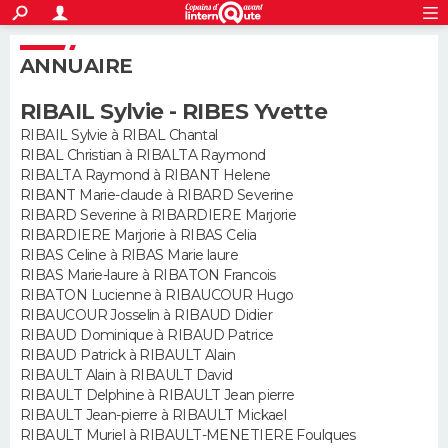
ACTUALITÉS
S'inscrire
Connexion
Rechercher
ANNUAIRE
Société
Education
Villes
Politique
Faits Divers
Monde
+
SPORT
RIBAIL Sylvie - RIBES Yvette
Football
Cyclisme
Forum
Coupe du monde 2026
Tennis
Rugby
CULTURE
RIBAIL Sylvie à RIBAL Chantal
RIBAL Christian à RIBALTA Raymond
TNT
Cinéma
Musique
Programme TV
Streaming
Sorties cinéma
+
FINANCE
RIBALTA Raymond à RIBANT Helene
RIBANT Marie-claude à RIBARD Severine
Impôts
Immobilier
Banque
Crédit
Retraite
Epargne
Risques naturels par ville
Assurance
AUTO
RIBARD Severine à RIBARDIERE Marjorie
RIBARDIERE Marjorie à RIBAS Celia
Réserver un essai
Berlines
Forum auto
Essais
Citadines
SUV
+
RIBAS Celine à RIBAS Marie laure
HIGH-TECH
RIBAS Marie-laure à RIBATON Francois
RIBATON Lucienne à RIBAUCOUR Hugo
Meilleur smartphone
Ordinateurs
Guide high-tech
Mobiles
Internet
Jeux vidéo
+
BRICOLAGE
RIBAUCOUR Josselin à RIBAUD Didier
RIBAUD Dominique à RIBAUD Patrice
Aménagement intérieur
Cuisine
Jardinage
+
Forum
Extérieur
Salle de bains
Rangement
WEEK-END
RIBAUD Patrick à RIBAULT Alain
RIBAULT Alain à RIBAULT David
Escapades
Expositions
Week-end nature
Guides de France
Patrimoine
Musées
+
RIBAULT Delphine à RIBAULT Jean pierre
LIFESTYLE
RIBAULT Jean-pierre à RIBAULT Mickael
RIBAULT Muriel à RIBAULT-MENETIERE Foulques
Bien-être
Mode
+
Art de vivre
Loisirs
Modes de vie
SANTE