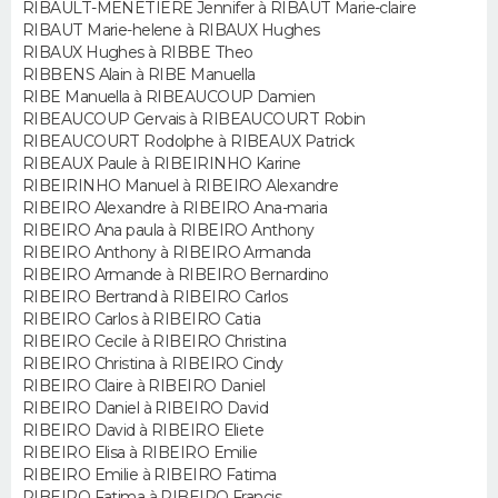
RIBAULT-MENETIERE Jennifer à RIBAUT Marie-claire
RIBAUT Marie-helene à RIBAUX Hughes
Guide de la santé
Médicaments
+
Alimentation
Maladies
Sommeil
RIBAUX Hughes à RIBBE Theo
VOYAGE
RIBBENS Alain à RIBE Manuella
City break
Voyage de noces
Climat
Destinations
Voyage nature
Forum
+
RIBE Manuella à RIBEAUCOUP Damien
PHOTO
RIBEAUCOUP Gervais à RIBEAUCOURT Robin
RIBEAUCOURT Rodolphe à RIBEAUX Patrick
GUIDES D'ACHAT
RIBEAUX Paule à RIBEIRINHO Karine
RIBEIRINHO Manuel à RIBEIRO Alexandre
BONS PLANS
RIBEIRO Alexandre à RIBEIRO Ana-maria
RIBEIRO Ana paula à RIBEIRO Anthony
RIBEIRO Anthony à RIBEIRO Armanda
CARTE DE VOEUX
RIBEIRO Armande à RIBEIRO Bernardino
RIBEIRO Bertrand à RIBEIRO Carlos
Carte Bonne année
Carte Pâques
Carte de Noël
Carte Saint-Valentin
Carte d'anniversaire
DICTIONNAIRE
RIBEIRO Carlos à RIBEIRO Catia
RIBEIRO Cecile à RIBEIRO Christina
Biographies
Expressions
Dictionnaire
Citations
Proverbes
PROGRAMME TV
RIBEIRO Christina à RIBEIRO Cindy
RIBEIRO Claire à RIBEIRO Daniel
RIBEIRO Daniel à RIBEIRO David
COPAINS D'AVANT
RIBEIRO David à RIBEIRO Eliete
RIBEIRO Elisa à RIBEIRO Emilie
Se connecter
Collèges
Universités
Service militaire
S'inscrire
Lycées
Primaires
Entreprises
Avis de recherche
AVIS DE DÉCÈS
RIBEIRO Emilie à RIBEIRO Fatima
RIBEIRO Fatima à RIBEIRO Francis