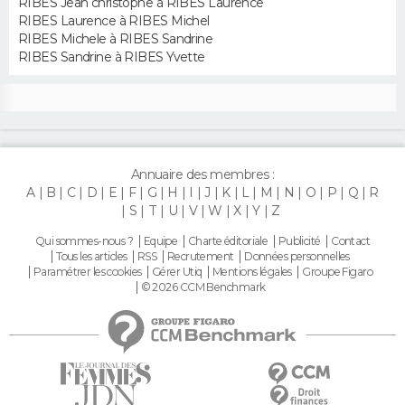
RIBES Jean christophe à RIBES Laurence
RIBES Laurence à RIBES Michel
RIBES Michele à RIBES Sandrine
RIBES Sandrine à RIBES Yvette
Annuaire des membres :
A
B
C
D
E
F
G
H
I
J
K
L
M
N
O
P
Q
R
S
T
U
V
W
X
Y
Z
Qui sommes-nous ?
Equipe
Charte éditoriale
Publicité
Contact
Tous les articles
RSS
Recrutement
Données personnelles
Paramétrer les cookies
Gérer Utiq
Mentions légales
Groupe Figaro
© 2026 CCM Benchmark