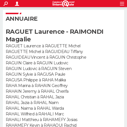
ACTUALITÉS
S'inscrire
Connexion
Rechercher
ANNUAIRE
Société
Education
Villes
Politique
Faits Divers
Monde
+
SPORT
RAGUET Laurence - RAIMONDI
Football
Cyclisme
Forum
Coupe du monde 2026
Tennis
Rugby
CULTURE
Magalie
TNT
Cinéma
Musique
Programme TV
Streaming
Sorties cinéma
+
RAGUET Laurence à RAGUETTE Michel
FINANCE
RAGUETTE Michel à RAGUIDEAU Tiffany
RAGUIDEAU Vincent à RAGUIN Christophe
Impôts
Immobilier
Banque
Crédit
Retraite
Epargne
Risques naturels par ville
Assurance
AUTO
RAGUIN Claire à RAGUIN Ludovic
RAGUIN Ludovic à RAGUIN Steven
Réserver un essai
Berlines
Forum auto
Essais
Citadines
SUV
+
HIGH-TECH
RAGUIN Sylvie à RAGUSA Paule
RAGUSA Philippe à RAHA Malika
Meilleur smartphone
Ordinateurs
Guide high-tech
Mobiles
Internet
Jeux vidéo
+
RAHA Marina à RAHAIN Geoffrey
BRICOLAGE
RAHAIN Jeremy à RAHAL Cherifa
RAHAL Christian à RAHAL Jazia
Aménagement intérieur
Cuisine
Jardinage
+
Forum
Extérieur
Salle de bains
Rangement
WEEK-END
RAHAL Jazia à RAHAL Naim
RAHAL Naima à RAHAL Warda
Escapades
Expositions
Week-end nature
Guides de France
Patrimoine
Musées
+
LIFESTYLE
RAHAL Wilfried à RAHALI Marc
RAHALI Matthieu à RAHAMEFY Josias
Bien-être
Mode
+
Art de vivre
Loisirs
Modes de vie
RAHAMEFY Kevin à RAHAOUI Rachid
SANTE