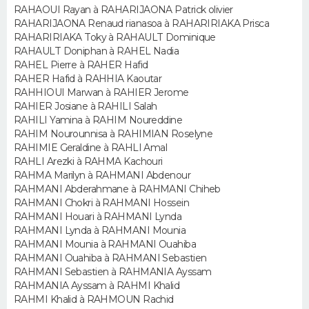
RAHAOUI Rayan à RAHARIJAONA Patrick olivier
RAHARIJAONA Renaud rianasoa à RAHARIRIAKA Prisca
Guide de la santé
Médicaments
+
Alimentation
Maladies
Sommeil
VOYAGE
RAHARIRIAKA Toky à RAHAULT Dominique
RAHAULT Doniphan à RAHEL Nadia
City break
Voyage de noces
Climat
Destinations
Voyage nature
Forum
+
RAHEL Pierre à RAHER Hafid
PHOTO
RAHER Hafid à RAHHIA Kaoutar
RAHHIOUI Marwan à RAHIER Jerome
GUIDES D'ACHAT
RAHIER Josiane à RAHILI Salah
RAHILI Yamina à RAHIM Noureddine
BONS PLANS
RAHIM Nourounnisa à RAHIMIAN Roselyne
RAHIMIE Geraldine à RAHLI Amal
CARTE DE VOEUX
RAHLI Arezki à RAHMA Kachouri
RAHMA Marilyn à RAHMANI Abdenour
Carte Bonne année
Carte Pâques
Carte de Noël
Carte Saint-Valentin
Carte d'anniversaire
RAHMANI Abderahmane à RAHMANI Chiheb
DICTIONNAIRE
RAHMANI Chokri à RAHMANI Hossein
RAHMANI Houari à RAHMANI Lynda
Biographies
Expressions
Dictionnaire
Citations
Proverbes
PROGRAMME TV
RAHMANI Lynda à RAHMANI Mounia
RAHMANI Mounia à RAHMANI Ouahiba
COPAINS D'AVANT
RAHMANI Ouahiba à RAHMANI Sebastien
RAHMANI Sebastien à RAHMANIA Ayssam
Se connecter
Collèges
Universités
Service militaire
S'inscrire
Lycées
Primaires
Entreprises
Avis de recherche
RAHMANIA Ayssam à RAHMI Khalid
AVIS DE DÉCÈS
RAHMI Khalid à RAHMOUN Rachid