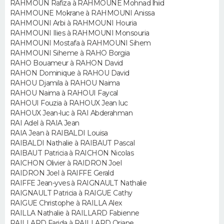
RAHMOUN Rafiza à RAHMOUNE Mohnad lhiid
FORUM
RAHMOUNE Mokrane à RAHMOUNI Anissa
RAHMOUNI Arbi à RAHMOUNI Houria
Lifestyle
Sport
Television
Cinema
Bricolage
Culture
Auto
Voyage
RAHMOUNI Ilies à RAHMOUNI Monsouria
RAHMOUNI Mostafa à RAHMOUNI Sihem
RAHMOUNI Siheme à RAHO Borgia
RAHO Bouameur à RAHON David
RAHON Dominique à RAHOU David
RAHOU Djamila à RAHOU Naima
RAHOU Naima à RAHOUI Faycal
RAHOUI Fouzia à RAHOUX Jean luc
RAHOUX Jean-luc à RAI Abderahman
RAI Adel à RAIA Jean
RAIA Jean à RAIBALDI Louisa
RAIBALDI Nathalie à RAIBAUT Pascal
RAIBAUT Patricia à RAICHON Nicolas
RAICHON Olivier à RAIDRON Joel
RAIDRON Joel à RAIFFE Gerald
RAIFFE Jean-yves à RAIGNAULT Nathalie
RAIGNAULT Patricia à RAIGUE Cathy
RAIGUE Christophe à RAILLA Alex
RAILLA Nathalie à RAILLARD Fabienne
RAILLARD Farida à RAILLARD Oriane