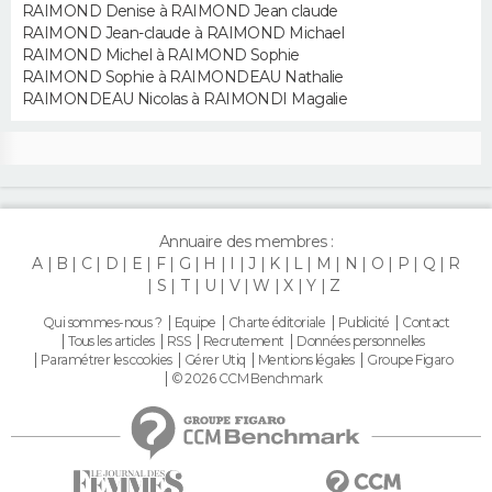
RAIMOND Denise à RAIMOND Jean claude
RAIMOND Jean-claude à RAIMOND Michael
RAIMOND Michel à RAIMOND Sophie
RAIMOND Sophie à RAIMONDEAU Nathalie
RAIMONDEAU Nicolas à RAIMONDI Magalie
Annuaire des membres :
A
B
C
D
E
F
G
H
I
J
K
L
M
N
O
P
Q
R
S
T
U
V
W
X
Y
Z
Qui sommes-nous ?
Equipe
Charte éditoriale
Publicité
Contact
Tous les articles
RSS
Recrutement
Données personnelles
Paramétrer les cookies
Gérer Utiq
Mentions légales
Groupe Figaro
© 2026 CCM Benchmark