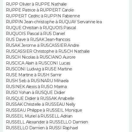
RUPP Olivier à RUPPE Nathalie
RUPPE Patrice à RUPPERT Carole
Guide de la santé
Médicaments
+
Alimentation
Maladies
Sommeil
VOYAGE
RUPPERT Cedric à RUPPIN Fabienne
RUPPIN Jean-christophe à RUQUAY Servanne lea
City break
Voyage de noces
Climat
Destinations
Voyage nature
Forum
+
RUQUE Christian à RUQUOIS Pascal
PHOTO
RUQUOIS Pascal à RUS Daniel
RUS Dave à RUSAK Jean-francois
GUIDES D'ACHAT
RUSAK Jerome à RUSCASSIER Andre
RUSCASSIER Christophe à RUSCH Nathalie
BONS PLANS
RUSCH Nicolas à RUSCIANO Aurore
RUSCICA Alain à RUSCONI Lucas
CARTE DE VOEUX
RUSCONI Ludwig à RUSE Martine
RUSE Martine à RUSH Samir
Carte Bonne année
Carte Pâques
Carte de Noël
Carte Saint-Valentin
Carte d'anniversaire
RUSH Seb à RUSINARU Mihaela
DICTIONNAIRE
RUSINEK Alexis à RUSO Marina
RUSO Yohan à RUSQUE Didier
Biographies
Expressions
Dictionnaire
Citations
Proverbes
PROGRAMME TV
RUSQUE Didier à RUSSAK Anabelle
RUSSAK Christelle à RUSSEAU Nelly
COPAINS D'AVANT
RUSSEAU Philippe à RUSSEIL Monique
RUSSEIL Muriel à RUSSELL Adrian
Se connecter
Collèges
Universités
Service militaire
S'inscrire
Lycées
Primaires
Entreprises
Avis de recherche
RUSSELL Alexander à RUSSELLO Damien
AVIS DE DÉCÈS
RUSSELLO Damien à RUSSI Raphael