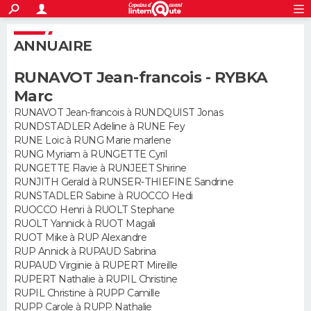
ACTUALITÉS
S'inscrire
Connexion
Rechercher
ANNUAIRE
Société
Education
Villes
Politique
Faits Divers
Monde
+
SPORT
RUNAVOT Jean-francois - RYBKA
Football
Cyclisme
Forum
Coupe du monde 2026
Tennis
Rugby
CULTURE
Marc
TNT
Cinéma
Musique
Programme TV
Streaming
Sorties cinéma
+
RUNAVOT Jean-francois à RUNDQUIST Jonas
FINANCE
RUNDSTADLER Adeline à RUNE Fey
RUNE Loic à RUNG Marie marlene
Impôts
Immobilier
Banque
Crédit
Retraite
Epargne
Risques naturels par ville
Assurance
AUTO
RUNG Myriam à RUNGETTE Cyril
RUNGETTE Flavie à RUNJEET Shirine
Réserver un essai
Berlines
Forum auto
Essais
Citadines
SUV
+
HIGH-TECH
RUNJITH Gerald à RUNSER-THIEFINE Sandrine
RUNSTADLER Sabine à RUOCCO Hedi
Meilleur smartphone
Ordinateurs
Guide high-tech
Mobiles
Internet
Jeux vidéo
+
RUOCCO Henri à RUOLT Stephane
BRICOLAGE
RUOLT Yannick à RUOT Magali
RUOT Mike à RUP Alexandre
Aménagement intérieur
Cuisine
Jardinage
+
Forum
Extérieur
Salle de bains
Rangement
WEEK-END
RUP Annick à RUPAUD Sabrina
RUPAUD Virginie à RUPERT Mireille
Escapades
Expositions
Week-end nature
Guides de France
Patrimoine
Musées
+
LIFESTYLE
RUPERT Nathalie à RUPIL Christine
RUPIL Christine à RUPP Camille
Bien-être
Mode
+
Art de vivre
Loisirs
Modes de vie
RUPP Carole à RUPP Nathalie
SANTE