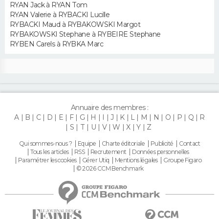
RYAN Jack à RYAN Tom
RYAN Valerie à RYBACKI Lucille
RYBACKI Maud à RYBAKOWSKI Margot
RYBAKOWSKI Stephane à RYBEIRE Stephane
RYBEN Carels à RYBKA Marc
Annuaire des membres :
A
B
C
D
E
F
G
H
I
J
K
L
M
N
O
P
Q
R
S
T
U
V
W
X
Y
Z
Qui sommes-nous ?
Equipe
Charte éditoriale
Publicité
Contact
Tous les articles
RSS
Recrutement
Données personnelles
Paramétrer les cookies
Gérer Utiq
Mentions légales
Groupe Figaro
© 2026 CCM Benchmark