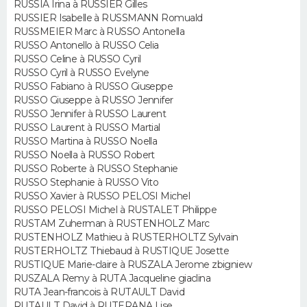
RUSSIA Irina à RUSSIER Gilles
FORUM
RUSSIER Isabelle à RUSSMANN Romuald
RUSSMEIER Marc à RUSSO Antonella
Lifestyle
Sport
Television
Cinema
Bricolage
Culture
Auto
Voyage
RUSSO Antonello à RUSSO Celia
RUSSO Celine à RUSSO Cyril
RUSSO Cyril à RUSSO Evelyne
RUSSO Fabiano à RUSSO Giuseppe
RUSSO Giuseppe à RUSSO Jennifer
RUSSO Jennifer à RUSSO Laurent
RUSSO Laurent à RUSSO Martial
RUSSO Martina à RUSSO Noella
RUSSO Noella à RUSSO Robert
RUSSO Roberte à RUSSO Stephanie
RUSSO Stephanie à RUSSO Vito
RUSSO Xavier à RUSSO PELOSI Michel
RUSSO PELOSI Michel à RUSTALET Philippe
RUSTAM Zuherman à RUSTENHOLZ Marc
RUSTENHOLZ Mathieu à RUSTERHOLTZ Sylvain
RUSTERHOLTZ Thiebaud à RUSTIQUE Josette
RUSTIQUE Marie-claire à RUSZALA Jerome zbigniew
RUSZALA Remy à RUTA Jacqueline giaclina
RUTA Jean-francois à RUTAULT David
RUTAULT David à RUTERANA Lise