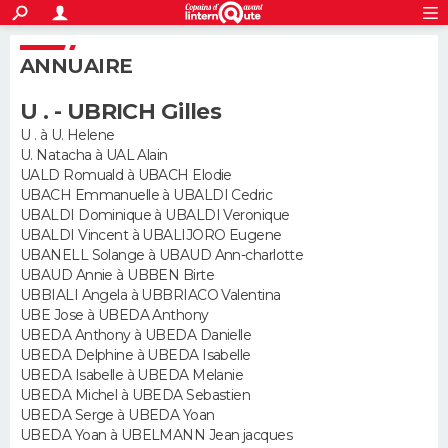
ACTUALITÉS
S'inscrire
Connexion
Rechercher
ANNUAIRE
Société
Education
Villes
Politique
Faits Divers
Monde
+
SPORT
U . - UBRICH Gilles
Football
Cyclisme
Forum
Coupe du monde 2026
Tennis
Rugby
CULTURE
U . à U. Helene
U. Natacha à UAL Alain
TNT
Cinéma
Musique
Programme TV
Streaming
Sorties cinéma
+
FINANCE
UALD Romuald à UBACH Elodie
UBACH Emmanuelle à UBALDI Cedric
Impôts
Immobilier
Banque
Crédit
Retraite
Epargne
Risques naturels par ville
Assurance
AUTO
UBALDI Dominique à UBALDI Veronique
UBALDI Vincent à UBALIJORO Eugene
Réserver un essai
Berlines
Forum auto
Essais
Citadines
SUV
+
UBANELL Solange à UBAUD Ann-charlotte
HIGH-TECH
UBAUD Annie à UBBEN Birte
UBBIALI Angela à UBBRIACO Valentina
Meilleur smartphone
Ordinateurs
Guide high-tech
Mobiles
Internet
Jeux vidéo
+
BRICOLAGE
UBE Jose à UBEDA Anthony
UBEDA Anthony à UBEDA Danielle
Aménagement intérieur
Cuisine
Jardinage
+
Forum
Extérieur
Salle de bains
Rangement
WEEK-END
UBEDA Delphine à UBEDA Isabelle
UBEDA Isabelle à UBEDA Melanie
Escapades
Expositions
Week-end nature
Guides de France
Patrimoine
Musées
+
UBEDA Michel à UBEDA Sebastien
LIFESTYLE
UBEDA Serge à UBEDA Yoan
UBEDA Yoan à UBELMANN Jean jacques
Bien-être
Mode
+
Art de vivre
Loisirs
Modes de vie
SANTE