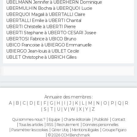
UBELMANN Jennifer à UBERHERN Dominique
UBERMULHIN Bochra à UBERQUOI Lucie
Guide de la santé
Médicaments
+
Alimentation
Maladies
Sommeil
UBERQUOI Magali à UBERTALLI Claire
VOYAGE
UBERTALLI Emilie à UBERTI Chantal
City break
Voyage de noces
Climat
Destinations
Voyage nature
Forum
+
UBERTI Christelle à UBERTI Pierre
PHOTO
UBERTI Stephane à UBERTO CESARI Josee
UBERTOSI Fabrice à UBICO Bruno
GUIDES D'ACHAT
UBICO Francoise à UBIERGO Emmanuelle
UBIERGO Jean-louis à UBLET Cecile
BONS PLANS
UBLET Christophe à UBRICH Gilles
CARTE DE VOEUX
Carte Bonne année
Carte Pâques
Carte de Noël
Carte Saint-Valentin
Carte d'anniversaire
DICTIONNAIRE
Annuaire des membres :
Biographies
Expressions
Dictionnaire
Citations
Proverbes
PROGRAMME TV
A
B
C
D
E
F
G
H
I
J
K
L
M
N
O
P
Q
R
S
T
U
V
W
X
Y
Z
COPAINS D'AVANT
Qui sommes-nous ?
Equipe
Charte éditoriale
Publicité
Contact
Tous les articles
RSS
Recrutement
Données personnelles
Se connecter
Collèges
Universités
Service militaire
S'inscrire
Lycées
Primaires
Entreprises
Avis de recherche
AVIS DE DÉCÈS
Paramétrer les cookies
Gérer Utiq
Mentions légales
Groupe Figaro
© 2026 CCM Benchmark