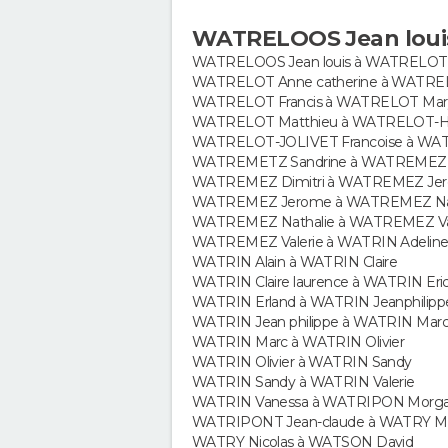
WATRELOOS Jean loui
WATRELOOS Jean louis à WATRELOT 
WATRELOT Anne catherine à WATRE
WATRELOT Francis à WATRELOT Mar
WATRELOT Matthieu à WATRELOT-H
WATRELOT-JOLIVET Francoise à WA
WATREMETZ Sandrine à WATREMEZ 
WATREMEZ Dimitri à WATREMEZ Je
WATREMEZ Jerome à WATREMEZ Nat
WATREMEZ Nathalie à WATREMEZ Val
WATREMEZ Valerie à WATRIN Adelin
WATRIN Alain à WATRIN Claire
WATRIN Claire laurence à WATRIN Eri
WATRIN Erland à WATRIN Jeanphilipp
WATRIN Jean philippe à WATRIN Mar
WATRIN Marc à WATRIN Olivier
WATRIN Olivier à WATRIN Sandy
WATRIN Sandy à WATRIN Valerie
WATRIN Vanessa à WATRIPON Morg
WATRIPONT Jean-claude à WATRY Mu
WATRY Nicolas à WATSON David