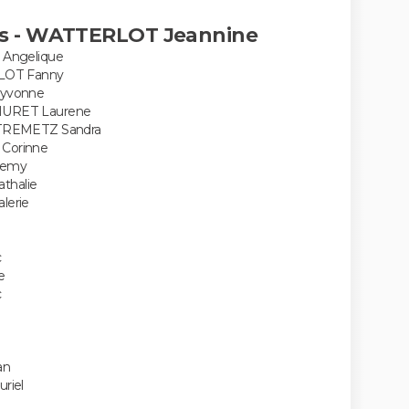
s - WATTERLOT Jeannine
Angelique
LOT Fanny
yvonne
URET Laurene
TREMETZ Sandra
Corinne
remy
halie
erie
e
c
e
c
an
riel