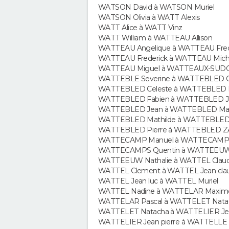
WATSON David à WATSON Muriel
WATSON Olivia à WATT Alexis
WATT Alice à WATT Vinz
WATT William à WATTEAU Allison
WATTEAU Angelique à WATTEAU Fred
WATTEAU Frederick à WATTEAU Mich
WATTEAU Miguel à WATTEAUX-SUDOL
WATTEBLE Severine à WATTEBLED C
WATTEBLED Celeste à WATTEBLED E
WATTEBLED Fabien à WATTEBLED J
WATTEBLED Jean à WATTEBLED Ma
WATTEBLED Mathilde à WATTEBLED 
WATTEBLED Pierre à WATTEBLED ZAF
WATTECAMP Manuel à WATTECAMPS 
WATTECAMPS Quentin à WATTEEUW
WATTEEUW Nathalie à WATTEL Clau
WATTEL Clement à WATTEL Jean cla
WATTEL Jean luc à WATTEL Muriel
WATTEL Nadine à WATTELAR Maxim
WATTELAR Pascal à WATTELET Nata
WATTELET Natacha à WATTELIER Je
WATTELIER Jean pierre à WATTELL