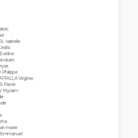
eric
el
 Isabelle
edric
veline
acques
ryse
Philippe
RILLA Virginie
Pierre
 Myriam
de
ude
e
cha
an marie
E Emmanuel