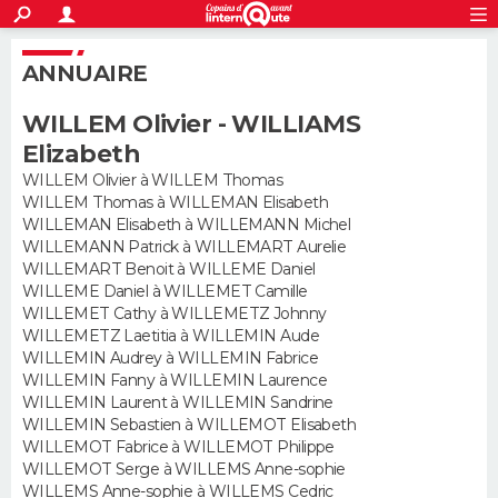
ACTUALITÉS
S'inscrire
Connexion
Rechercher
ANNUAIRE
Société
Education
Villes
Politique
Faits Divers
Monde
+
SPORT
WILLEM Olivier - WILLIAMS
Football
Cyclisme
Forum
Coupe du monde 2026
Tennis
Rugby
CULTURE
Elizabeth
TNT
Cinéma
Musique
Programme TV
Streaming
Sorties cinéma
+
WILLEM Olivier à WILLEM Thomas
FINANCE
WILLEM Thomas à WILLEMAN Elisabeth
WILLEMAN Elisabeth à WILLEMANN Michel
Impôts
Immobilier
Banque
Crédit
Retraite
Epargne
Risques naturels par ville
Assurance
AUTO
WILLEMANN Patrick à WILLEMART Aurelie
WILLEMART Benoit à WILLEME Daniel
Réserver un essai
Berlines
Forum auto
Essais
Citadines
SUV
+
HIGH-TECH
WILLEME Daniel à WILLEMET Camille
WILLEMET Cathy à WILLEMETZ Johnny
Meilleur smartphone
Ordinateurs
Guide high-tech
Mobiles
Internet
Jeux vidéo
+
WILLEMETZ Laetitia à WILLEMIN Aude
BRICOLAGE
WILLEMIN Audrey à WILLEMIN Fabrice
WILLEMIN Fanny à WILLEMIN Laurence
Aménagement intérieur
Cuisine
Jardinage
+
Forum
Extérieur
Salle de bains
Rangement
WEEK-END
WILLEMIN Laurent à WILLEMIN Sandrine
WILLEMIN Sebastien à WILLEMOT Elisabeth
Escapades
Expositions
Week-end nature
Guides de France
Patrimoine
Musées
+
LIFESTYLE
WILLEMOT Fabrice à WILLEMOT Philippe
WILLEMOT Serge à WILLEMS Anne-sophie
Bien-être
Mode
+
Art de vivre
Loisirs
Modes de vie
WILLEMS Anne-sophie à WILLEMS Cedric
SANTE