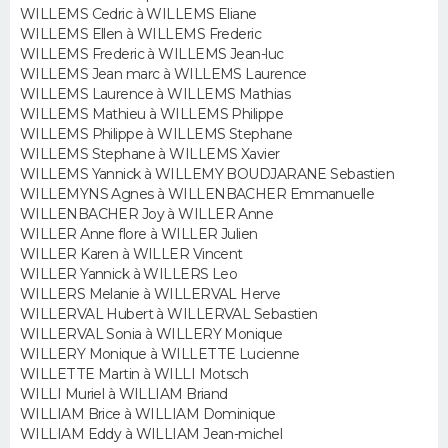
WILLEMS Cedric à WILLEMS Eliane
WILLEMS Ellen à WILLEMS Frederic
Guide de la santé
Médicaments
+
Alimentation
Maladies
Sommeil
VOYAGE
WILLEMS Frederic à WILLEMS Jean-luc
WILLEMS Jean marc à WILLEMS Laurence
City break
Voyage de noces
Climat
Destinations
Voyage nature
Forum
+
WILLEMS Laurence à WILLEMS Mathias
PHOTO
WILLEMS Mathieu à WILLEMS Philippe
WILLEMS Philippe à WILLEMS Stephane
GUIDES D'ACHAT
WILLEMS Stephane à WILLEMS Xavier
WILLEMS Yannick à WILLEMY BOUDJARANE Sebastien
BONS PLANS
WILLEMYNS Agnes à WILLENBACHER Emmanuelle
WILLENBACHER Joy à WILLER Anne
CARTE DE VOEUX
WILLER Anne flore à WILLER Julien
WILLER Karen à WILLER Vincent
Carte Bonne année
Carte Pâques
Carte de Noël
Carte Saint-Valentin
Carte d'anniversaire
WILLER Yannick à WILLERS Leo
DICTIONNAIRE
WILLERS Melanie à WILLERVAL Herve
WILLERVAL Hubert à WILLERVAL Sebastien
Biographies
Expressions
Dictionnaire
Citations
Proverbes
PROGRAMME TV
WILLERVAL Sonia à WILLERY Monique
WILLERY Monique à WILLETTE Lucienne
COPAINS D'AVANT
WILLETTE Martin à WILLI Motsch
WILLI Muriel à WILLIAM Briand
Se connecter
Collèges
Universités
Service militaire
S'inscrire
Lycées
Primaires
Entreprises
Avis de recherche
WILLIAM Brice à WILLIAM Dominique
AVIS DE DÉCÈS
WILLIAM Eddy à WILLIAM Jean-michel