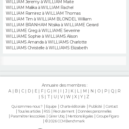
WILLIAM Jeremy à WILLIAM Maite
FORUM
WILLIAM Malika à WILLIAM Rachel
WILLIAM Ramirez à WILLIAM Thomas
Lifestyle
Sport
Television
Cinema
Bricolage
Culture
Auto
Voyage
WILLIAM Tim à WILLIAM BLONDEL William
WILLIAM BRANHAM Ntsika à WILLIAME Gerard
WILLIAME Greg à WILLIAME Severine
WILLIAME Sophie à WILLIAMS Alison
WILLIAMS Amanda à WILLIAMS Charlotte
WILLIAMS Christelle à WILLIAMS Elizabeth
Annuaire des membres :
A
B
C
D
E
F
G
H
I
J
K
L
M
N
O
P
Q
R
S
T
U
V
W
X
Y
Z
Qui sommes-nous ?
Equipe
Charte éditoriale
Publicité
Contact
Tous les articles
RSS
Recrutement
Données personnelles
Paramétrer les cookies
Gérer Utiq
Mentions légales
Groupe Figaro
© 2026 CCM Benchmark