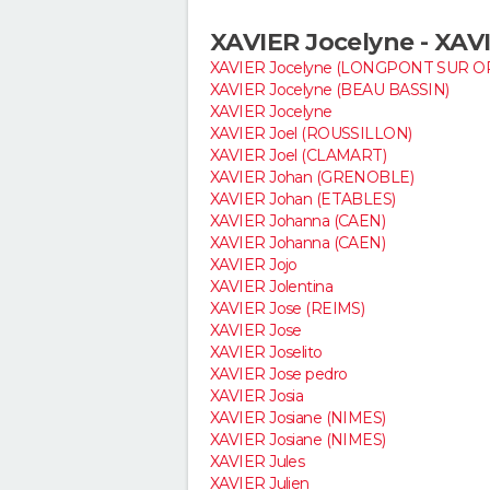
XAVIER Jocelyne - XAV
XAVIER Jocelyne (LONGPONT SUR O
XAVIER Jocelyne (BEAU BASSIN)
XAVIER Jocelyne
XAVIER Joel (ROUSSILLON)
XAVIER Joel (CLAMART)
XAVIER Johan (GRENOBLE)
XAVIER Johan (ETABLES)
XAVIER Johanna (CAEN)
XAVIER Johanna (CAEN)
XAVIER Jojo
XAVIER Jolentina
XAVIER Jose (REIMS)
XAVIER Jose
XAVIER Joselito
XAVIER Jose pedro
XAVIER Josia
XAVIER Josiane (NIMES)
XAVIER Josiane (NIMES)
XAVIER Jules
XAVIER Julien