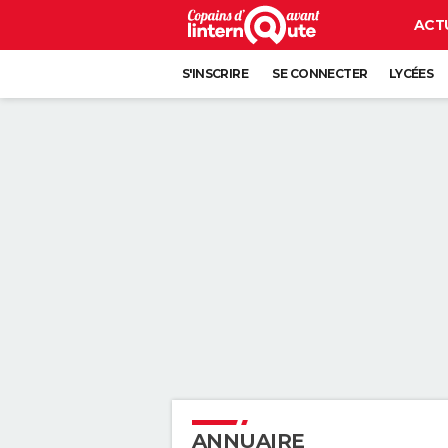
ACT
S'INSCRIRE
SE CONNECTER
LYCÉES
ANNUAIRE