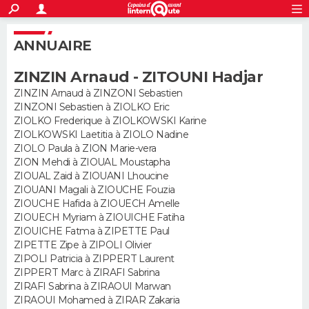
ACTUALITÉS
S'inscrire
Connexion
Rechercher
ANNUAIRE
Société
Education
Villes
Politique
Faits Divers
Monde
+
SPORT
ZINZIN Arnaud - ZITOUNI Hadjar
Football
Cyclisme
Forum
Coupe du monde 2026
Tennis
Rugby
CULTURE
ZINZIN Arnaud à ZINZONI Sebastien
ZINZONI Sebastien à ZIOLKO Eric
TNT
Cinéma
Musique
Programme TV
Streaming
Sorties cinéma
+
FINANCE
ZIOLKO Frederique à ZIOLKOWSKI Karine
ZIOLKOWSKI Laetitia à ZIOLO Nadine
Impôts
Immobilier
Banque
Crédit
Retraite
Epargne
Risques naturels par ville
Assurance
AUTO
ZIOLO Paula à ZION Marie-vera
ZION Mehdi à ZIOUAL Moustapha
Réserver un essai
Berlines
Forum auto
Essais
Citadines
SUV
+
ZIOUAL Zaid à ZIOUANI Lhoucine
HIGH-TECH
ZIOUANI Magali à ZIOUCHE Fouzia
ZIOUCHE Hafida à ZIOUECH Amelle
Meilleur smartphone
Ordinateurs
Guide high-tech
Mobiles
Internet
Jeux vidéo
+
BRICOLAGE
ZIOUECH Myriam à ZIOUICHE Fatiha
ZIOUICHE Fatma à ZIPETTE Paul
Aménagement intérieur
Cuisine
Jardinage
+
Forum
Extérieur
Salle de bains
Rangement
WEEK-END
ZIPETTE Zipe à ZIPOLI Olivier
ZIPOLI Patricia à ZIPPERT Laurent
Escapades
Expositions
Week-end nature
Guides de France
Patrimoine
Musées
+
ZIPPERT Marc à ZIRAFI Sabrina
LIFESTYLE
ZIRAFI Sabrina à ZIRAOUI Marwan
ZIRAOUI Mohamed à ZIRAR Zakaria
Bien-être
Mode
+
Art de vivre
Loisirs
Modes de vie
SANTE