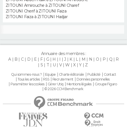
FORUM
ZITOUNI Amirouche à ZITOUNI Charef
ZITOUNI Cherif à ZITOUNI Faiza
Lifestyle
Sport
Television
Cinema
Bricolage
Culture
Auto
Voyage
ZITOUNI Faiza à ZITOUNI Hadjar
Annuaire des membres :
A
B
C
D
E
F
G
H
I
J
K
L
M
N
O
P
Q
R
S
T
U
V
W
X
Y
Z
Qui sommes-nous ?
Equipe
Charte éditoriale
Publicité
Contact
Tous les articles
RSS
Recrutement
Données personnelles
Paramétrer les cookies
Gérer Utiq
Mentions légales
Groupe Figaro
© 2026 CCM Benchmark