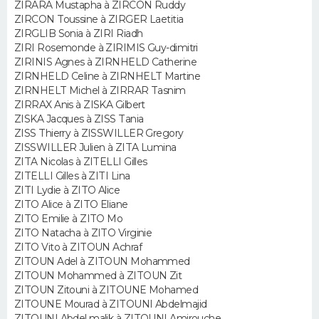
ZIRARA Mustapha à ZIRCON Ruddy
ZIRCON Toussine à ZIRGER Laetitia
Guide de la santé
Médicaments
+
Alimentation
Maladies
Sommeil
ZIRGLIB Sonia à ZIRI Riadh
VOYAGE
ZIRI Rosemonde à ZIRIMIS Guy-dimitri
City break
Voyage de noces
Climat
Destinations
Voyage nature
Forum
+
ZIRINIS Agnes à ZIRNHELD Catherine
PHOTO
ZIRNHELD Celine à ZIRNHELT Martine
ZIRNHELT Michel à ZIRRAR Tasnim
GUIDES D'ACHAT
ZIRRAX Anis à ZISKA Gilbert
ZISKA Jacques à ZISS Tania
BONS PLANS
ZISS Thierry à ZISSWILLER Gregory
ZISSWILLER Julien à ZITA Lumina
ZITA Nicolas à ZITELLI Gilles
CARTE DE VOEUX
ZITELLI Gilles à ZITI Lina
ZITI Lydie à ZITO Alice
Carte Bonne année
Carte Pâques
Carte de Noël
Carte Saint-Valentin
Carte d'anniversaire
DICTIONNAIRE
ZITO Alice à ZITO Eliane
ZITO Emilie à ZITO Mo
Biographies
Expressions
Dictionnaire
Citations
Proverbes
PROGRAMME TV
ZITO Natacha à ZITO Virginie
ZITO Vito à ZITOUN Achraf
ZITOUN Adel à ZITOUN Mohammed
COPAINS D'AVANT
ZITOUN Mohammed à ZITOUN Zit
ZITOUN Zitouni à ZITOUNE Mohamed
Se connecter
Collèges
Universités
Service militaire
S'inscrire
Lycées
Primaires
Entreprises
Avis de recherche
AVIS DE DÉCÈS
ZITOUNE Mourad à ZITOUNI Abdelmajid
ZITOUNI Abdel malik à ZITOUNI Amirouche