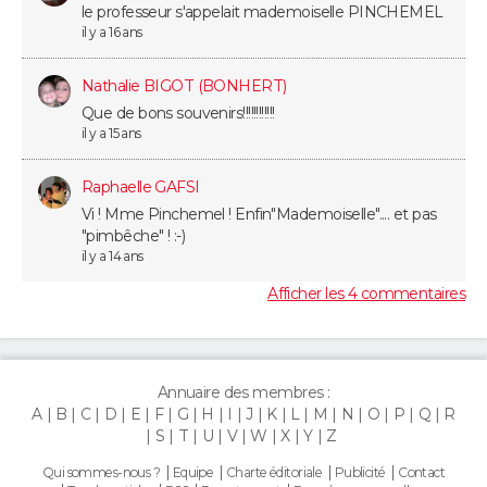
le professeur s'appelait mademoiselle PINCHEMEL
il y a 16 ans
Nathalie BIGOT (BONHERT)
Que de bons souvenirs!!!!!!!!!!!!
il y a 15 ans
Raphaelle GAFSI
Vi ! Mme Pinchemel ! Enfin"Mademoiselle".... et pas
"pimbêche" ! :-)
il y a 14 ans
Afficher les 4 commentaires
Annuaire des membres :
A
B
C
D
E
F
G
H
I
J
K
L
M
N
O
P
Q
R
S
T
U
V
W
X
Y
Z
Qui sommes-nous ?
Equipe
Charte éditoriale
Publicité
Contact