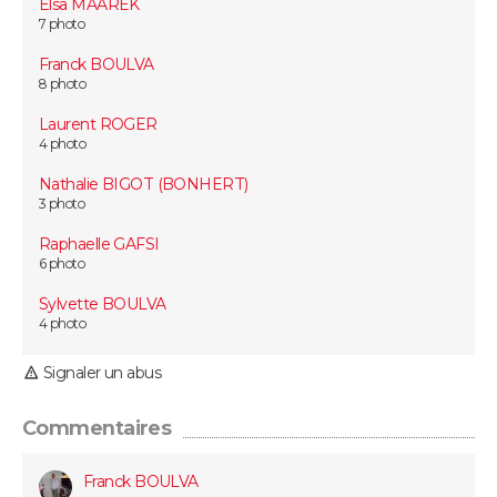
Elsa MAAREK
FORUM
7 photo
Lifestyle
Sport
Television
Cinema
Bricolage
Culture
Auto
Voyage
Franck BOULVA
8 photo
Laurent ROGER
4 photo
Nathalie BIGOT (BONHERT)
3 photo
Raphaelle GAFSI
6 photo
Sylvette BOULVA
4 photo
Signaler un abus
Commentaires
Franck BOULVA