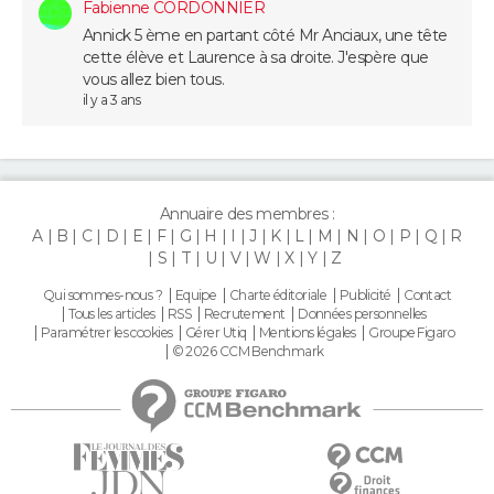
Fabienne CORDONNIER
FORUM
Annick 5 ème en partant côté Mr Anciaux, une tête
cette élève et Laurence à sa droite. J'espère que
Lifestyle
Sport
Television
Cinema
Bricolage
Culture
Auto
Voyage
vous allez bien tous.
il y a 3 ans
Annuaire des membres :
A
B
C
D
E
F
G
H
I
J
K
L
M
N
O
P
Q
R
S
T
U
V
W
X
Y
Z
Qui sommes-nous ?
Equipe
Charte éditoriale
Publicité
Contact
Tous les articles
RSS
Recrutement
Données personnelles
Paramétrer les cookies
Gérer Utiq
Mentions légales
Groupe Figaro
© 2026 CCM Benchmark