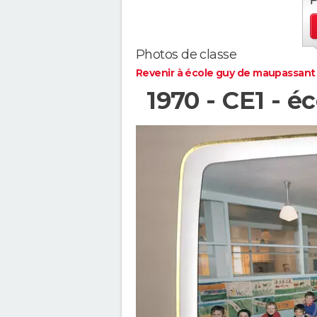
Photos de classe
Revenir à école guy de maupassant
1970 - CE1 - 