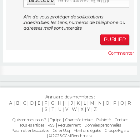
PARCOURIR
Formats autorisés : jpg, png, gif
FORUM
Afin de vous protéger de sollicitations
Lifestyle
Sport
Television
Cinema
Bricolage
Culture
Auto
Voyage
indésirables, les liens, numéros de téléphone ou
adresses mail sont interdits.
PUBLIER
Commenter
Annuaire des membres :
A
B
C
D
E
F
G
H
I
J
K
L
M
N
O
P
Q
R
S
T
U
V
W
X
Y
Z
Qui sommes-nous ?
Equipe
Charte éditoriale
Publicité
Contact
Tous les articles
RSS
Recrutement
Données personnelles
Paramétrer les cookies
Gérer Utiq
Mentions légales
Groupe Figaro
© 2026 CCM Benchmark