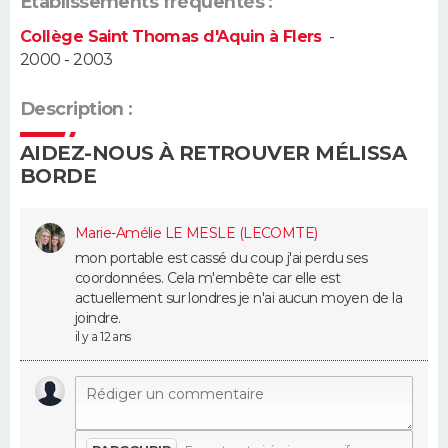
Établissements fréquentés :
Collège Saint Thomas d'Aquin à Flers
-
Guide de la santé
Médicaments
+
Alimentation
Maladies
Sommeil
VOYAGE
2000 - 2003
City break
Voyage de noces
Climat
Destinations
Voyage nature
Forum
+
PHOTO
Description :
GUIDES D'ACHAT
AIDEZ-NOUS À RETROUVER MÉLISSA
BORDE
BONS PLANS
CARTE DE VOEUX
Marie-Amélie LE MESLE (LECOMTE)
mon portable est cassé du coup j'ai perdu ses
Carte Bonne année
Carte Pâques
Carte de Noël
Carte Saint-Valentin
Carte d'anniversaire
coordonnées. Cela m'embête car elle est
DICTIONNAIRE
actuellement sur londres je n'ai aucun moyen de la
joindre.
Biographies
Expressions
Dictionnaire
Citations
Proverbes
PROGRAMME TV
il y a 12 ans
COPAINS D'AVANT
Se connecter
Collèges
Universités
Service militaire
S'inscrire
Lycées
Primaires
Entreprises
Avis de recherche
AVIS DE DÉCÈS