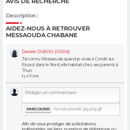
AVIS DE RECHERCHE
Guide de la santé
Médicaments
+
Alimentation
Maladies
Sommeil
VOYAGE
Description :
City break
Voyage de noces
Climat
Destinations
Voyage nature
Forum
+
PHOTO
AIDEZ-NOUS À RETROUVER
MESSAOUDA CHABANE
GUIDES D'ACHAT
Daniele DUBOIS (GIERA)
BONS PLANS
J'ai connu Messaouda quand je vivais à Condé sur
Escaut dans le Nord, elle habitait chez ses parents à
CARTE DE VOEUX
Thun
il y a 10 ans
Carte Bonne année
Carte Pâques
Carte de Noël
Carte Saint-Valentin
Carte d'anniversaire
DICTIONNAIRE
Biographies
Expressions
Dictionnaire
Citations
Proverbes
PROGRAMME TV
COPAINS D'AVANT
PARCOURIR
Formats autorisés : jpg, png, gif
Se connecter
Collèges
Universités
Service militaire
S'inscrire
Lycées
Primaires
Entreprises
Avis de recherche
AVIS DE DÉCÈS
Afin de vous protéger de sollicitations
indésirables, les liens, numéros de téléphone ou