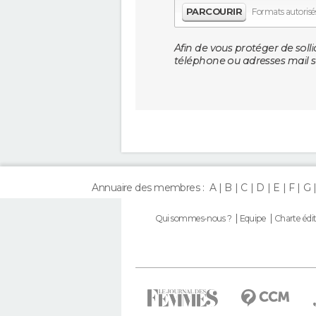
PARCOURIR
Formats autorisés 
Afin de vous protéger de solli
téléphone ou adresses mail so
Annuaire des membres :
A
B
C
D
E
F
G
Qui sommes-nous ?
Equipe
Charte édit