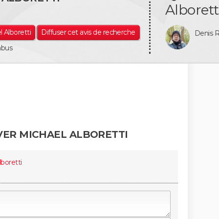
Alborett
l Alboretti
Diffuser cet avis de recherche
Denis
abus
VER MICHAEL ALBORETTI
boretti