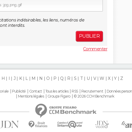
: jpg, png, gif
citations indésirables, les liens, numéros de
nt interdits.
PUBLIER
Commenter
H
I
J
K
L
M
N
O
P
Q
R
S
T
U
V
W
X
Y
Z
oriale
Publicité
Contact
Tous les articles
RSS
Recrutement
Données person
Mentions légales
Groupe Figaro
© 2026 CCM Benchmark