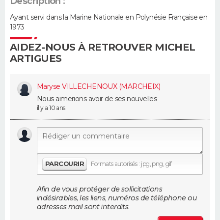
Description :
Ayant servi dans la Marine Nationale en Polynésie Française en
Guide de la santé
Médicaments
+
Alimentation
Maladies
Sommeil
VOYAGE
1973
City break
Voyage de noces
Climat
Destinations
Voyage nature
Forum
+
AIDEZ-NOUS À RETROUVER MICHEL
PHOTO
ARTIGUES
GUIDES D'ACHAT
Maryse VILLECHENOUX (MARCHEIX)
BONS PLANS
Nous aimerions avoir de ses nouvelles
il y a 10 ans
CARTE DE VOEUX
Carte Bonne année
Carte Pâques
Carte de Noël
Carte Saint-Valentin
Carte d'anniversaire
DICTIONNAIRE
Biographies
Expressions
Dictionnaire
Citations
Proverbes
PROGRAMME TV
PARCOURIR
Formats autorisés : jpg, png, gif
COPAINS D'AVANT
Afin de vous protéger de sollicitations
indésirables, les liens, numéros de téléphone ou
Se connecter
Collèges
Universités
Service militaire
S'inscrire
Lycées
Primaires
Entreprises
Avis de recherche
AVIS DE DÉCÈS
adresses mail sont interdits.