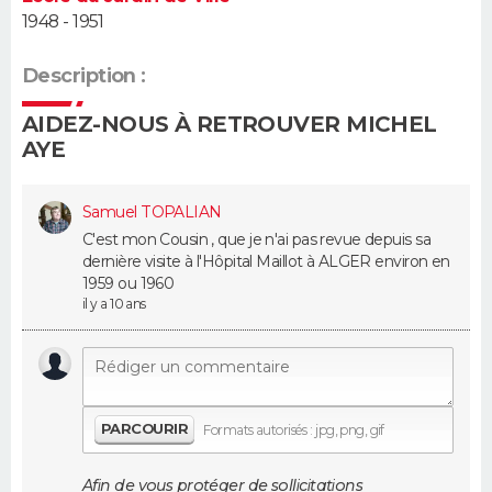
1948 - 1951
Guide de la santé
Médicaments
+
Alimentation
Maladies
Sommeil
VOYAGE
Description :
City break
Voyage de noces
Climat
Destinations
Voyage nature
Forum
+
PHOTO
AIDEZ-NOUS À RETROUVER MICHEL
AYE
GUIDES D'ACHAT
BONS PLANS
Samuel TOPALIAN
C'est mon Cousin , que je n'ai pas revue depuis sa
CARTE DE VOEUX
dernière visite à l'Hôpital Maillot à ALGER environ en
1959 ou 1960
Carte Bonne année
Carte Pâques
Carte de Noël
Carte Saint-Valentin
Carte d'anniversaire
il y a 10 ans
DICTIONNAIRE
Biographies
Expressions
Dictionnaire
Citations
Proverbes
PROGRAMME TV
COPAINS D'AVANT
PARCOURIR
Formats autorisés : jpg, png, gif
Se connecter
Collèges
Universités
Service militaire
S'inscrire
Lycées
Primaires
Entreprises
Avis de recherche
AVIS DE DÉCÈS
Afin de vous protéger de sollicitations