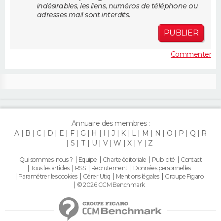
indésirables, les liens, numéros de téléphone ou
FORUM
adresses mail sont interdits.
Lifestyle
Sport
Television
Cinema
Bricolage
Culture
Auto
Voyage
PUBLIER
Commenter
Annuaire des membres :
A
B
C
D
E
F
G
H
I
J
K
L
M
N
O
P
Q
R
S
T
U
V
W
X
Y
Z
Qui sommes-nous ?
Equipe
Charte éditoriale
Publicité
Contact
Tous les articles
RSS
Recrutement
Données personnelles
Paramétrer les cookies
Gérer Utiq
Mentions légales
Groupe Figaro
© 2026 CCM Benchmark