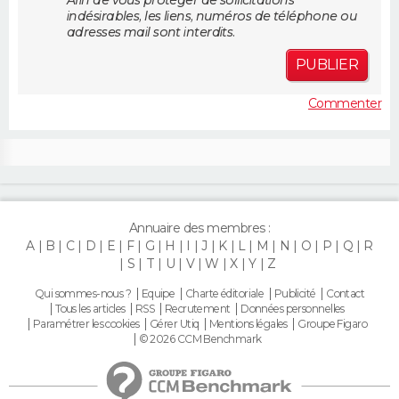
Afin de vous protéger de sollicitations
FORUM
indésirables, les liens, numéros de téléphone ou
adresses mail sont interdits.
Lifestyle
Sport
Television
Cinema
Bricolage
Culture
Auto
Voyage
PUBLIER
Commenter
Annuaire des membres :
A
B
C
D
E
F
G
H
I
J
K
L
M
N
O
P
Q
R
S
T
U
V
W
X
Y
Z
Qui sommes-nous ?
Equipe
Charte éditoriale
Publicité
Contact
Tous les articles
RSS
Recrutement
Données personnelles
Paramétrer les cookies
Gérer Utiq
Mentions légales
Groupe Figaro
© 2026 CCM Benchmark