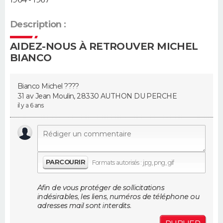
Guide de la santé
Médicaments
+
Alimentation
Maladies
Sommeil
Description :
VOYAGE
City break
Voyage de noces
Climat
Destinations
Voyage nature
Forum
+
AIDEZ-NOUS À RETROUVER MICHEL
PHOTO
BIANCO
GUIDES D'ACHAT
Bianco Michel ????
BONS PLANS
31 av Jean Moulin, 28330 AUTHON DU PERCHE
il y a 6 ans
CARTE DE VOEUX
Carte Bonne année
Carte Pâques
Carte de Noël
Carte Saint-Valentin
Carte d'anniversaire
DICTIONNAIRE
Biographies
Expressions
Dictionnaire
Citations
Proverbes
PARCOURIR
PROGRAMME TV
Formats autorisés : jpg, png, gif
COPAINS D'AVANT
Afin de vous protéger de sollicitations
indésirables, les liens, numéros de téléphone ou
Se connecter
Collèges
Universités
Service militaire
S'inscrire
Lycées
Primaires
Entreprises
Avis de recherche
adresses mail sont interdits.
AVIS DE DÉCÈS