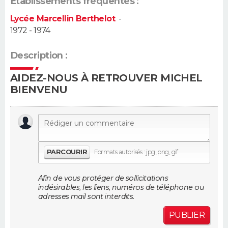
Établissements fréquentés :
Lycée Marcellin Berthelot
-
Guide de la santé
Médicaments
+
Alimentation
Maladies
Sommeil
VOYAGE
1972 - 1974
City break
Voyage de noces
Climat
Destinations
Voyage nature
Forum
+
PHOTO
Description :
GUIDES D'ACHAT
AIDEZ-NOUS À RETROUVER MICHEL
BIENVENU
BONS PLANS
CARTE DE VOEUX
Carte Bonne année
Carte Pâques
Carte de Noël
Carte Saint-Valentin
Carte d'anniversaire
DICTIONNAIRE
PARCOURIR
Formats autorisés : jpg, png, gif
Biographies
Expressions
Dictionnaire
Citations
Proverbes
PROGRAMME TV
Afin de vous protéger de sollicitations
indésirables, les liens, numéros de téléphone ou
COPAINS D'AVANT
adresses mail sont interdits.
Se connecter
Collèges
Universités
Service militaire
S'inscrire
Lycées
Primaires
Entreprises
Avis de recherche
AVIS DE DÉCÈS
PUBLIER