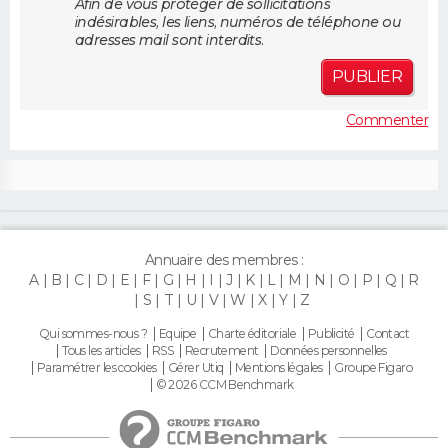
Afin de vous protéger de sollicitations
FORUM
indésirables, les liens, numéros de téléphone ou
adresses mail sont interdits.
Lifestyle
Sport
Television
Cinema
Bricolage
Culture
Auto
Voyage
PUBLIER
Commenter
Annuaire des membres :
A
B
C
D
E
F
G
H
I
J
K
L
M
N
O
P
Q
R
S
T
U
V
W
X
Y
Z
Qui sommes-nous ?
Equipe
Charte éditoriale
Publicité
Contact
Tous les articles
RSS
Recrutement
Données personnelles
Paramétrer les cookies
Gérer Utiq
Mentions légales
Groupe Figaro
© 2026 CCM Benchmark