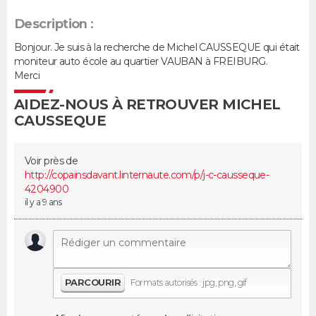
Description :
Guide de la santé
Médicaments
+
Alimentation
Maladies
Sommeil
VOYAGE
Bonjour. Je suis à la recherche de Michel CAUSSEQUE qui était
City break
Voyage de noces
Climat
Destinations
Voyage nature
Forum
+
moniteur auto école au quartier VAUBAN à FREIBURG.
PHOTO
Merci
GUIDES D'ACHAT
AIDEZ-NOUS À RETROUVER MICHEL
CAUSSEQUE
BONS PLANS
Voir près de
CARTE DE VOEUX
http://copainsdavant.linternau­te.com/p/j-c-causseque-
4204900­
Carte Bonne année
Carte Pâques
Carte de Noël
Carte Saint-Valentin
Carte d'anniversaire
DICTIONNAIRE
il y a 9 ans
Biographies
Expressions
Dictionnaire
Citations
Proverbes
PROGRAMME TV
COPAINS D'AVANT
PARCOURIR
Formats autorisés : jpg, png, gif
Se connecter
Collèges
Universités
Service militaire
S'inscrire
Lycées
Primaires
Entreprises
Avis de recherche
AVIS DE DÉCÈS