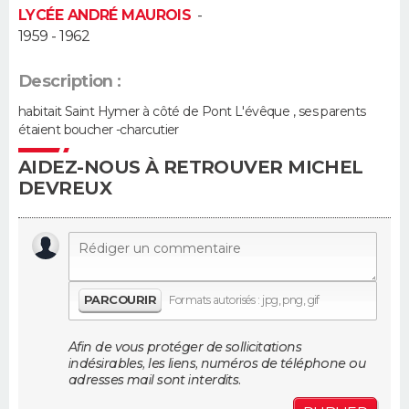
LYCÉE ANDRÉ MAUROIS
-
1959 - 1962
Guide de la santé
Médicaments
+
Alimentation
Maladies
Sommeil
VOYAGE
City break
Voyage de noces
Climat
Destinations
Voyage nature
Forum
+
Description :
PHOTO
habitait Saint Hymer à côté de Pont L'évêque , ses parents
GUIDES D'ACHAT
étaient boucher -charcutier
AIDEZ-NOUS À RETROUVER MICHEL
BONS PLANS
DEVREUX
CARTE DE VOEUX
Carte Bonne année
Carte Pâques
Carte de Noël
Carte Saint-Valentin
Carte d'anniversaire
DICTIONNAIRE
Biographies
Expressions
Dictionnaire
Citations
Proverbes
PROGRAMME TV
PARCOURIR
Formats autorisés : jpg, png, gif
COPAINS D'AVANT
Afin de vous protéger de sollicitations
indésirables, les liens, numéros de téléphone ou
Se connecter
Collèges
Universités
Service militaire
S'inscrire
Lycées
Primaires
Entreprises
Avis de recherche
adresses mail sont interdits.
AVIS DE DÉCÈS