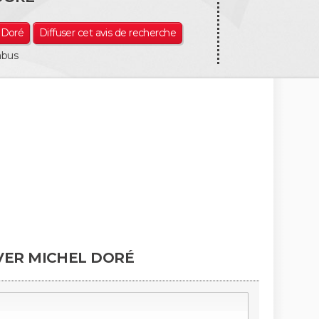
l Doré
Diffuser cet avis de recherche
abus
VER MICHEL DORÉ