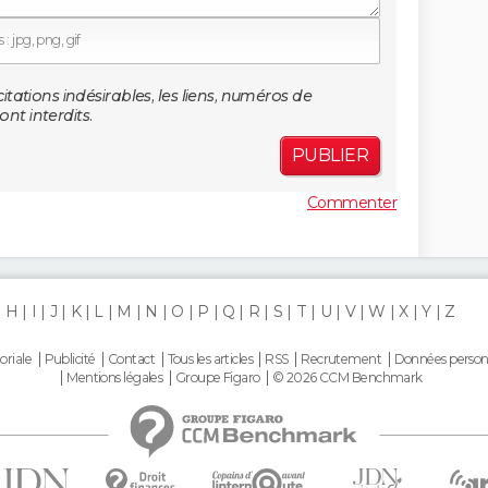
: jpg, png, gif
citations indésirables, les liens, numéros de
nt interdits.
PUBLIER
Commenter
H
I
J
K
L
M
N
O
P
Q
R
S
T
U
V
W
X
Y
Z
oriale
Publicité
Contact
Tous les articles
RSS
Recrutement
Données person
Mentions légales
Groupe Figaro
© 2026 CCM Benchmark