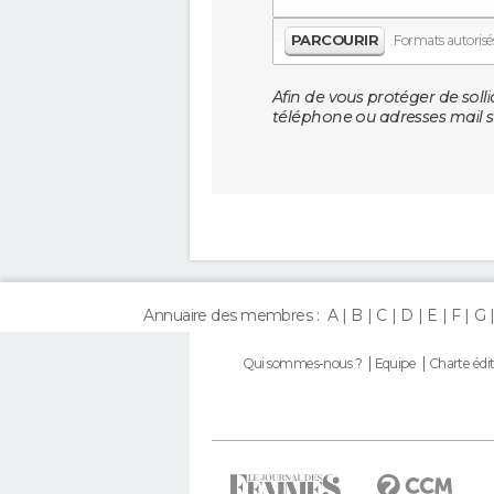
PARCOURIR
Formats autorisés 
Afin de vous protéger de solli
téléphone ou adresses mail so
Annuaire des membres :
A
B
C
D
E
F
G
Qui sommes-nous ?
Equipe
Charte édit