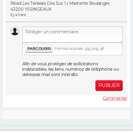
Résid Les Terrases Des Suc 1 r Marinette Boulanger,
FORUM
43200 YSSINGEAUX
il y a 5 ans
Lifestyle
Sport
Television
Cinema
Bricolage
Culture
Auto
Voyage
PARCOURIR
Formats autorisés : jpg, png, gif
Afin de vous protéger de sollicitations
indésirables, les liens, numéros de téléphone ou
adresses mail sont interdits.
PUBLIER
Commenter