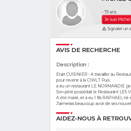
- 79 ans
Je suis Mich
Signaler un 
AVIS DE RECHERCHE
Description :
Etait CUISINIER - A travailler au Res
pour revenir à la CIWLT Puis
a eu un restaurant LE NORMANDIE (je c
Son père possédait le Restaurant LE
A été marié, et a eu 1 fils RAPHAEL né en
J'aimerais beaucoup avoir de ses nouvell
AIDEZ-NOUS À RETROU