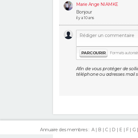
Marie Ange NIAMKE
Bonjour
il y a 10 ans
PARCOURIR
Formats autorisés 
Afin de vous protéger de solli
téléphone ou adresses mail so
Annuaire des membres :
A
B
C
D
E
F
G