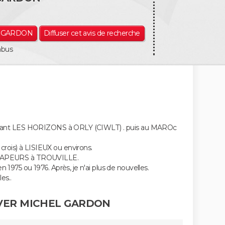
el GARDON
Diffuser cet avis de recherche
abus
taurant LES HORIZONS à ORLY (CIWLT) . puis au MAROc
rois) à LISIEUX ou environs.
S VAPEURS à TROUVILLE.
 1975 ou 1976. Après, je n'ai plus de nouvelles.
es..
VER MICHEL GARDON