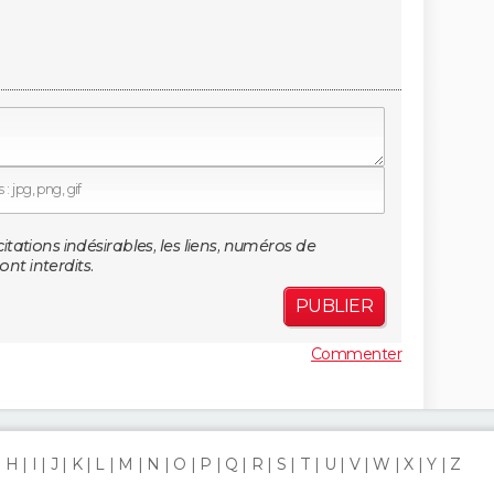
: jpg, png, gif
citations indésirables, les liens, numéros de
nt interdits.
PUBLIER
Commenter
H
I
J
K
L
M
N
O
P
Q
R
S
T
U
V
W
X
Y
Z