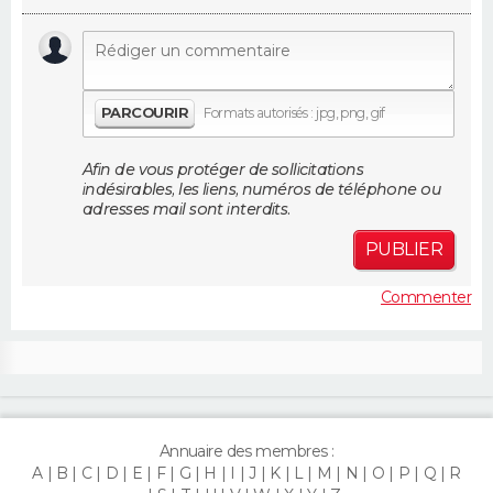
FORUM
Lifestyle
Sport
Television
Cinema
Bricolage
Culture
Auto
Voyage
PARCOURIR
Formats autorisés : jpg, png, gif
Afin de vous protéger de sollicitations
indésirables, les liens, numéros de téléphone ou
adresses mail sont interdits.
PUBLIER
Commenter
Annuaire des membres :
A
B
C
D
E
F
G
H
I
J
K
L
M
N
O
P
Q
R