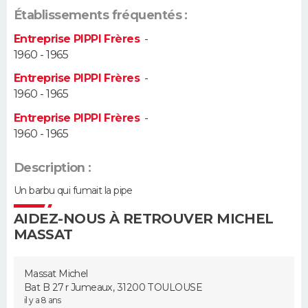
Établissements fréquentés :
Guide de la santé
Médicaments
+
Alimentation
Maladies
Sommeil
VOYAGE
Entreprise PIPPI Frères
-
1960 - 1965
City break
Voyage de noces
Climat
Destinations
Voyage nature
Forum
+
PHOTO
Entreprise PIPPI Frères
-
1960 - 1965
GUIDES D'ACHAT
Entreprise PIPPI Frères
-
BONS PLANS
1960 - 1965
CARTE DE VOEUX
Description :
Carte Bonne année
Carte Pâques
Carte de Noël
Carte Saint-Valentin
Carte d'anniversaire
Un barbu qui fumait la pipe
DICTIONNAIRE
AIDEZ-NOUS À RETROUVER MICHEL
Biographies
Expressions
Dictionnaire
Citations
Proverbes
PROGRAMME TV
MASSAT
COPAINS D'AVANT
Massat Michel
Se connecter
Collèges
Universités
Service militaire
S'inscrire
Lycées
Primaires
Entreprises
Avis de recherche
Bat B 27 r Jumeaux, 31200 TOULOUSE
AVIS DE DÉCÈS
il y a 8 ans