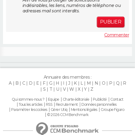
Afin de vous protéger de sollicitations
FORUM
indésirables, les liens, numéros de téléphone ou
adresses mail sont interdits.
Lifestyle
Sport
Television
Cinema
Bricolage
Culture
Auto
Voyage
PUBLIER
Commenter
Annuaire des membres :
A
B
C
D
E
F
G
H
I
J
K
L
M
N
O
P
Q
R
S
T
U
V
W
X
Y
Z
Qui sommes-nous ?
Equipe
Charte éditoriale
Publicité
Contact
Tous les articles
RSS
Recrutement
Données personnelles
Paramétrer les cookies
Gérer Utiq
Mentions légales
Groupe Figaro
© 2026 CCM Benchmark