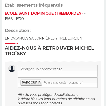
Établissements fréquentés :
Guide de la santé
Médicaments
+
Alimentation
Maladies
Sommeil
VOYAGE
ECOLE SAINT DOMINIQUE (TREBEURDEN)
-
1966 - 1970
City break
Voyage de noces
Climat
Destinations
Voyage nature
Forum
+
PHOTO
Description :
GUIDES D'ACHAT
EN VACANCES SAISONNIÈRES à TREBEURDEN
BONS PLANS
AIDEZ-NOUS À RETROUVER MICHEL
TROÏSKY
CARTE DE VOEUX
Carte Bonne année
Carte Pâques
Carte de Noël
Carte Saint-Valentin
Carte d'anniversaire
DICTIONNAIRE
Biographies
Expressions
Dictionnaire
Citations
Proverbes
PROGRAMME TV
PARCOURIR
Formats autorisés : jpg, png, gif
COPAINS D'AVANT
Afin de vous protéger de sollicitations
Se connecter
Collèges
Universités
Service militaire
S'inscrire
Lycées
Primaires
Entreprises
Avis de recherche
indésirables, les liens, numéros de téléphone ou
AVIS DE DÉCÈS
adresses mail sont interdits.