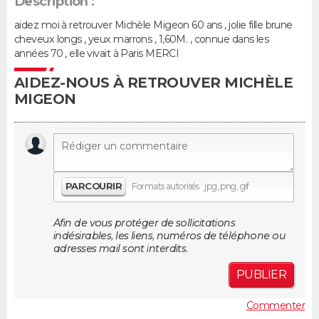
Description :
aidez moi à retrouver Michèle Migeon 60 ans , jolie fille brune
Guide de la santé
Médicaments
+
Alimentation
Maladies
Sommeil
VOYAGE
cheveux longs , yeux marrons , 1,60M. , connue dans les
années 70 , elle vivait à Paris MERCI
City break
Voyage de noces
Climat
Destinations
Voyage nature
Forum
+
PHOTO
AIDEZ-NOUS À RETROUVER MICHÈLE
MIGEON
GUIDES D'ACHAT
BONS PLANS
CARTE DE VOEUX
PARCOURIR
Formats autorisés : jpg, png, gif
Carte Bonne année
Carte Pâques
Carte de Noël
Carte Saint-Valentin
Carte d'anniversaire
DICTIONNAIRE
Afin de vous protéger de sollicitations
Biographies
Expressions
Dictionnaire
Citations
Proverbes
PROGRAMME TV
indésirables, les liens, numéros de téléphone ou
adresses mail sont interdits.
COPAINS D'AVANT
PUBLIER
Se connecter
Collèges
Universités
Service militaire
S'inscrire
Lycées
Primaires
Entreprises
Avis de recherche
AVIS DE DÉCÈS
Commenter