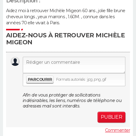
Description :
Aidez moi à retrouver Michèle Migeon 60 ans , jolie fille brune
Guide de la santé
Médicaments
+
Alimentation
Maladies
Sommeil
VOYAGE
cheveux longs , yeux marrons , 1.60M. , connue dans les
années 70 elle vivait à Paris.
City break
Voyage de noces
Climat
Destinations
Voyage nature
Forum
+
PHOTO
AIDEZ-NOUS À RETROUVER MICHÈLE
MIGEON
GUIDES D'ACHAT
BONS PLANS
CARTE DE VOEUX
PARCOURIR
Formats autorisés : jpg, png, gif
Carte Bonne année
Carte Pâques
Carte de Noël
Carte Saint-Valentin
Carte d'anniversaire
DICTIONNAIRE
Afin de vous protéger de sollicitations
Biographies
Expressions
Dictionnaire
Citations
Proverbes
PROGRAMME TV
indésirables, les liens, numéros de téléphone ou
adresses mail sont interdits.
COPAINS D'AVANT
PUBLIER
Se connecter
Collèges
Universités
Service militaire
S'inscrire
Lycées
Primaires
Entreprises
Avis de recherche
AVIS DE DÉCÈS
Commenter