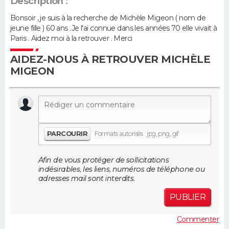
Description :
Bonsoir , je suis à la recherche de Michèle Migeon ( nom de
Guide de la santé
Médicaments
+
Alimentation
Maladies
Sommeil
VOYAGE
jeune fille ) 60 ans .Je l'ai connue dans les années 70 elle vivait à
Paris . Aidez moi à la retrouver . Merci
City break
Voyage de noces
Climat
Destinations
Voyage nature
Forum
+
PHOTO
AIDEZ-NOUS À RETROUVER MICHÈLE
MIGEON
GUIDES D'ACHAT
BONS PLANS
CARTE DE VOEUX
PARCOURIR
Formats autorisés : jpg, png, gif
Carte Bonne année
Carte Pâques
Carte de Noël
Carte Saint-Valentin
Carte d'anniversaire
DICTIONNAIRE
Afin de vous protéger de sollicitations
Biographies
Expressions
Dictionnaire
Citations
Proverbes
PROGRAMME TV
indésirables, les liens, numéros de téléphone ou
adresses mail sont interdits.
COPAINS D'AVANT
PUBLIER
Se connecter
Collèges
Universités
Service militaire
S'inscrire
Lycées
Primaires
Entreprises
Avis de recherche
AVIS DE DÉCÈS
Commenter