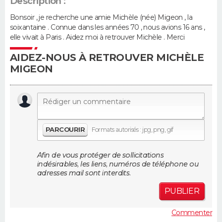
Description :
Bonsoir , je recherche une amie Michèle (née) Migeon , la
Guide de la santé
Médicaments
+
Alimentation
Maladies
Sommeil
VOYAGE
soixantaine . Connue dans les années 70 , nous avions 16 ans ,
elle vivait à Paris . Aidez moi à retrouver Michèle . Merci
City break
Voyage de noces
Climat
Destinations
Voyage nature
Forum
+
PHOTO
AIDEZ-NOUS À RETROUVER MICHÈLE
MIGEON
GUIDES D'ACHAT
BONS PLANS
CARTE DE VOEUX
PARCOURIR
Formats autorisés : jpg, png, gif
Carte Bonne année
Carte Pâques
Carte de Noël
Carte Saint-Valentin
Carte d'anniversaire
DICTIONNAIRE
Afin de vous protéger de sollicitations
Biographies
Expressions
Dictionnaire
Citations
Proverbes
PROGRAMME TV
indésirables, les liens, numéros de téléphone ou
adresses mail sont interdits.
COPAINS D'AVANT
PUBLIER
Se connecter
Collèges
Universités
Service militaire
S'inscrire
Lycées
Primaires
Entreprises
Avis de recherche
AVIS DE DÉCÈS
Commenter