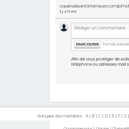
copainsdavant.linternaute.com/­p/mich
il y a 10 ans
PARCOURIR
Formats autorisés 
Afin de vous protéger de solli
téléphone ou adresses mail so
Annuaire des membres :
A
B
C
D
E
F
G
Qui sommes-nous ?
Equipe
Charte édit