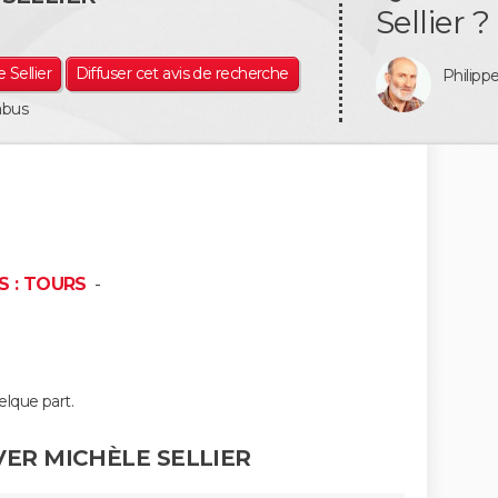
Sellier ?
 Sellier
Diffuser cet avis de recherche
Philip
abus
S : TOURS
-
lque part.
ER MICHÈLE SELLIER