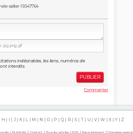
ele-sellier-19347764
: jpg, png, gif
citations indésirables, les liens, numéros de
nt interdits.
PUBLIER
Commenter
H
I
J
K
L
M
N
O
P
Q
R
S
T
U
V
W
X
Y
Z
oriale
Publicité
Contact
Tous les articles
RSS
Recrutement
Données person